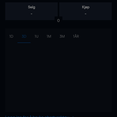
Selg
Kjøp
-
-
0
1D
3D
1U
1M
3M
1ÅR