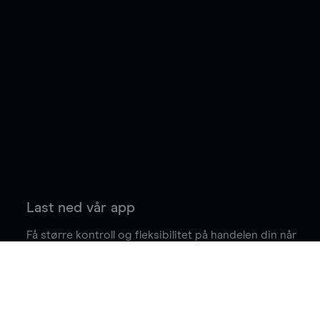
Last ned vår app
Få større kontroll og fleksibilitet på handelen din når
du er på farten.