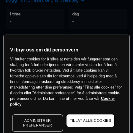
Logg inn for å bruke chartverktøy
1 time
dag
-
-
7 dager
30 dager
-
-
Vi bryr oss om ditt personvern
Vi bruker cookies for å sikre at nettsiden vår fungerer som den
skal, og for å forbedre tjenesten vår samler vi data for å forstå
hvordan folk bruker nettsiden. Ved å tillate cookies kan vi
0
% av kunder er
på dette instrumentet
forbedre opplevelsen din for eksempel ved å hjelpe deg med å
finne informasjon raskere, og skreddersy innhold eller
markedsføring etter dine preferanser. Velg "Tillat alle cookies" for
Søk om konto
å godta eller "Administrer preferanser" for å administrere cookie-
preferansene dine. Du kan finne ut mer ved å se vår
Cookie-
policy
ADMINISTRER
TILLAT ALLE COOKIES
PREFERANSER
Kursene er veiledende.
Log in
to see latest market data