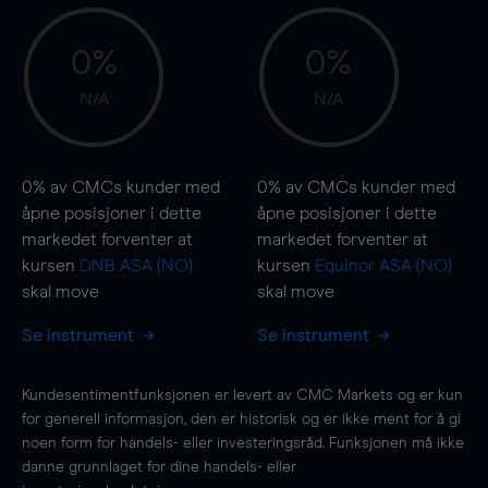
0%
0%
N/A
N/A
0%
av CMCs kunder med
0%
av CMCs kunder med
åpne posisjoner i dette
åpne posisjoner i dette
markedet forventer at
markedet forventer at
kursen
DNB ASA (NO)
kursen
Equinor ASA (NO)
skal
move
skal
move
Se instrument
Se instrument
Kundesentimentfunksjonen er levert av CMC Markets og er kun
for generell informasjon, den er historisk og er ikke ment for å gi
noen form for handels- eller investeringsråd. Funksjonen må ikke
danne grunnlaget for dine handels- eller