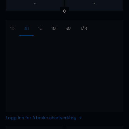
-
-
0
1D
3D
1U
1M
3M
1ÅR
Logg inn for å bruke chartverktøy