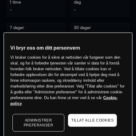
1 time
dag
-
-
7 dager
30 dager
-
-
Vi bryr oss om ditt personvern
Vi bruker cookies for å sikre at nettsiden vår fungerer som den
0
% av kunder er
på dette instrumentet
skal, og for å forbedre tjenesten vår samler vi data for å forstå
hvordan folk bruker nettsiden. Ved å tillate cookies kan vi
forbedre opplevelsen din for eksempel ved å hjelpe deg med å
finne informasjon raskere, og skreddersy innhold eller
Søk om konto
markedsføring etter dine preferanser. Velg "Tillat alle cookies" for
å godta eller "Administrer preferanser" for å administrere cookie-
preferansene dine. Du kan finne ut mer ved å se vår
Cookie-
policy
ADMINISTRER
TILLAT ALLE COOKIES
Kursene er veiledende.
Log in
to see latest market data
PREFERANSER