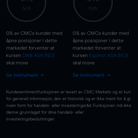
N/A
N/A
0%
av CMCs kunder med
0%
av CMCs kunder med
åpne posisjoner i dette
åpne posisjoner i dette
markedet forventer at
markedet forventer at
kursen
DNB ASA (NO)
kursen
Equinor ASA (NO)
skal
move
skal
move
Se instrument
Se instrument
Kundesentimentfunksjonen er levert av CMC Markets og er kun
for generell informasjon, den er historisk og er ikke ment for å gi
noen form for handels- eller investeringsråd. Funksjonen må ikke
danne grunnlaget for dine handels- eller
investeringsbeslutninger.