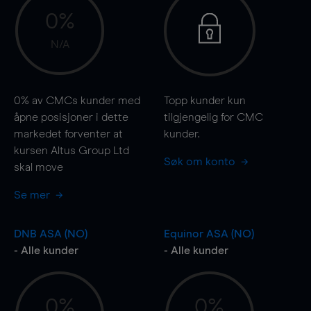
0%
N/A
0%
av CMCs kunder med
Topp kunder kun
åpne posisjoner i dette
tilgjengelig for CMC
markedet forventer at
kunder.
kursen Altus Group Ltd
Søk om konto
skal
move
Se mer
DNB ASA (NO)
Equinor ASA (NO)
- Alle kunder
- Alle kunder
0%
0%