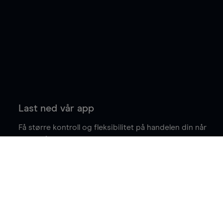
Last ned vår app
Få større kontroll og fleksibilitet på handelen din når
du er på farten.