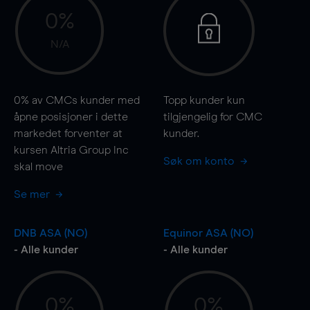
0%
N/A
0%
av CMCs kunder med
Topp kunder kun
åpne posisjoner i dette
tilgjengelig for CMC
markedet forventer at
kunder.
kursen Altria Group Inc
Søk om konto
skal
move
Se mer
DNB ASA (NO)
Equinor ASA (NO)
- Alle kunder
- Alle kunder
0%
0%