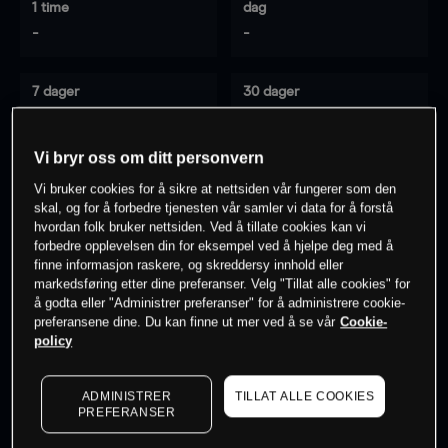
1 time
dag
-
-
7 dager
30 dager
-
-
Vi bryr oss om ditt personvern
Vi bruker cookies for å sikre at nettsiden vår fungerer som den
0
% av kunder er
på dette instrumentet
skal, og for å forbedre tjenesten vår samler vi data for å forstå
hvordan folk bruker nettsiden. Ved å tillate cookies kan vi
forbedre opplevelsen din for eksempel ved å hjelpe deg med å
finne informasjon raskere, og skreddersy innhold eller
Søk om konto
markedsføring etter dine preferanser. Velg "Tillat alle cookies" for
å godta eller "Administrer preferanser" for å administrere cookie-
preferansene dine. Du kan finne ut mer ved å se vår
Cookie-
policy
ADMINISTRER
TILLAT ALLE COOKIES
Kursene er veiledende.
Log in
to see latest market data
PREFERANSER