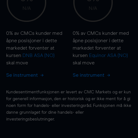
N/A
N/A
0%
av CMCs kunder med
0%
av CMCs kunder med
åpne posisjoner i dette
åpne posisjoner i dette
markedet forventer at
markedet forventer at
kursen
DNB ASA (NO)
kursen
Equinor ASA (NO)
skal
move
skal
move
Se instrument
Se instrument
Kundesentimentfunksjonen er levert av CMC Markets og er kun
for generell informasjon, den er historisk og er ikke ment for å gi
noen form for handels- eller investeringsråd. Funksjonen må ikke
danne grunnlaget for dine handels- eller
investeringsbeslutninger.