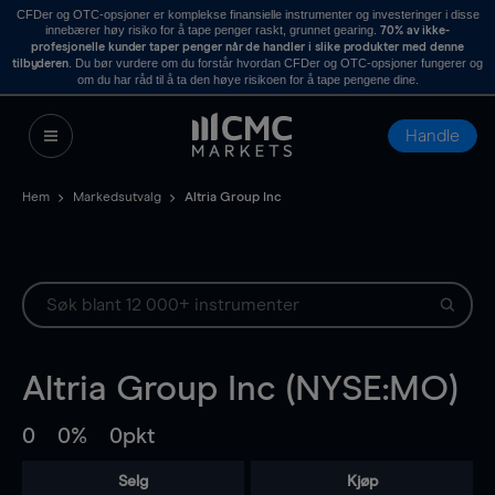
CFDer og OTC-opsjoner er komplekse finansielle instrumenter og investeringer i disse
innebærer høy risiko for å tape penger raskt, grunnet gearing.
70% av ikke-
profesjonelle kunder taper penger når de handler i slike produkter med denne
. Du bør vurdere om du forstår hvordan CFDer og OTC-opsjoner fungerer og
tilbyderen
om du har råd til å ta den høye risikoen for å tape pengene dine.
Handle
Hem
Markedsutvalg
Altria Group Inc
Altria Group Inc (NYSE:MO)
0
0%
0pkt
Selg
Kjøp