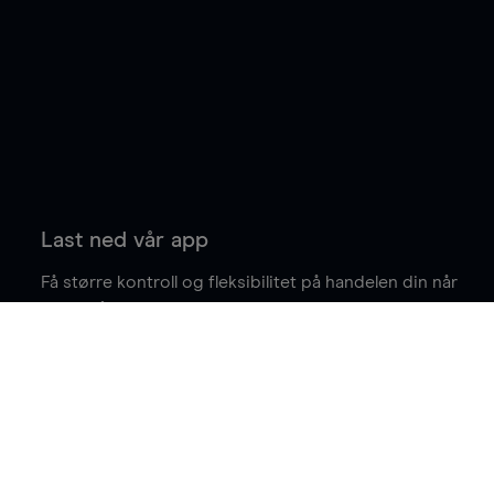
Last ned vår app
Få større kontroll og fleksibilitet på handelen din når
du er på farten.