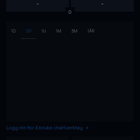
-
-
0
1D
3D
1U
1M
3M
1ÅR
Logg inn for å bruke chartverktøy