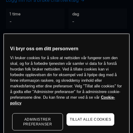
Logg inn for å bruke chartverktøy
1 time
dag
-
-
7 dager
30 dager
-
-
Vi bryr oss om ditt personvern
Vi bruker cookies for å sikre at nettsiden vår fungerer som den
skal, og for å forbedre tjenesten vår samler vi data for å forstå
hvordan folk bruker nettsiden. Ved å tillate cookies kan vi
0
% av kunder er
på dette instrumentet
forbedre opplevelsen din for eksempel ved å hjelpe deg med å
finne informasjon raskere, og skreddersy innhold eller
markedsføring etter dine preferanser. Velg "Tillat alle cookies" for
Søk om konto
å godta eller "Administrer preferanser" for å administrere cookie-
preferansene dine. Du kan finne ut mer ved å se vår
Cookie-
policy
ADMINISTRER
TILLAT ALLE COOKIES
PREFERANSER
Kursene er veiledende.
Log in
to see latest market data