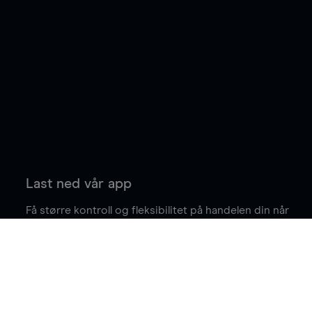
Last ned vår app
Få større kontroll og fleksibilitet på handelen din når
du er på farten.