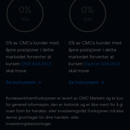
0%
0%
N/A
N/A
0%
av CMCs kunder med
0%
av CMCs kunder med
åpne posisjoner i dette
åpne posisjoner i dette
markedet forventer at
markedet forventer at
kursen
DNB ASA (NO)
kursen
Equinor ASA (NO)
skal
move
skal
move
Se instrument
Se instrument
Kundesentimentfunksjonen er levert av CMC Markets og er kun
for generell informasjon, den er historisk og er ikke ment for å gi
noen form for handels- eller investeringsråd. Funksjonen må ikke
danne grunnlaget for dine handels- eller
investeringsbeslutninger.