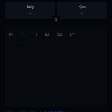
Selg
Kjøp
-
-
0
1D
3D
1U
1M
3M
1ÅR