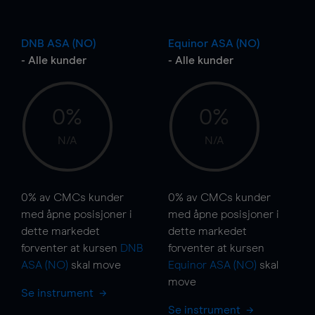
DNB ASA (NO)
Equinor ASA (NO)
- Alle kunder
- Alle kunder
0%
0%
N/A
N/A
0%
av CMCs kunder
0%
av CMCs kunder
med åpne posisjoner i
med åpne posisjoner i
dette markedet
dette markedet
forventer at kursen
DNB
forventer at kursen
ASA (NO)
skal
move
Equinor ASA (NO)
skal
move
Se instrument
Se instrument