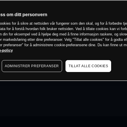
oss om ditt personvern
ookies for å sikre at nettsiden vår fungerer som den skal, og for å forbedre tj
ata for å forstå hvordan folk bruker nettsiden. Ved å tillate cookies kan vi for
n din for eksempel ved å hjelpe deg med å finne informasjon raskere, og skr
er markedsføring etter dine preferanser. Velg "Tillat alle cookies" for å godta el
er preferanser" for å administrere cookie-preferansene dine. Du kan finne ut 
-policy
ADMINISTRER PREFERANSER
TILLAT ALLE COOKIES