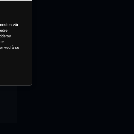
enesten vår
bedre
eddersy
ler
mer ved å se