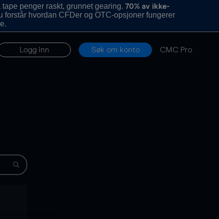
 tape penger raskt, grunnet gearing.
70% av ikke-
u forstår hvordan CFDer og OTC-opsjoner fungerer
e.
Logg inn
Søk om konto
CMC Pro