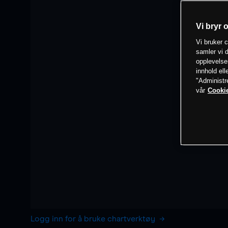
Vi bryr 
Vi bruker c
samler vi d
opplevelse
innhold ell
"Administr
vår
Cookie
Logg inn for å bruke chartverktøy