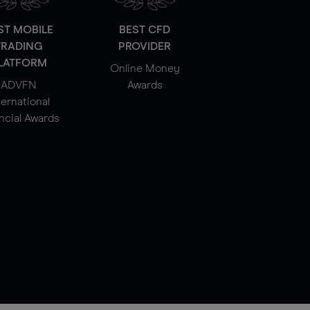
ST MOBILE
BEST CFD
TRADING
PROVIDER
LATFORM
Online Money
ADVFN
Awards
ternational
ncial Awards