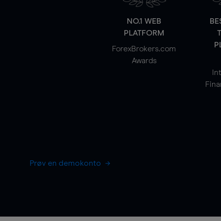
NO.1 WEB
BE
PLATFORM
P
ForexBrokers.com
Awards
In
Fina
Prøv en demokonto