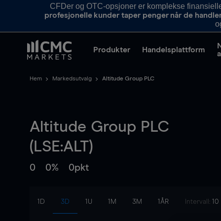
CFDer og OTC-opsjoner er komplekse finansielle i
profesjonelle kunder taper penger når de handle
o
Produkter
Handelsplattform
a
Hem
Markedsutvalg
Altitude Group PLC
Altitude Group PLC
(LSE:ALT)
0
0%
0pkt
1D
3D
1U
1M
3M
1ÅR
Intervall:
10