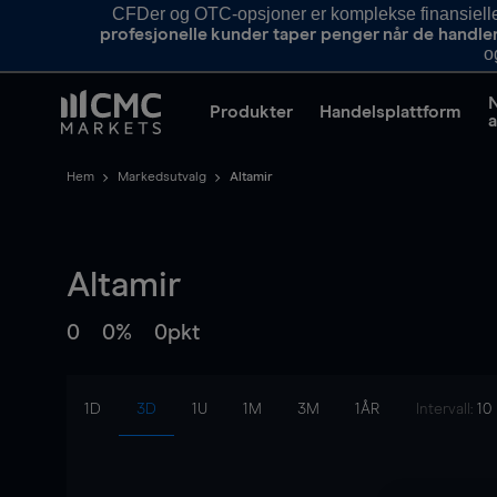
CFDer og OTC-opsjoner er komplekse finansielle i
profesjonelle kunder taper penger når de handle
o
Produkter
Handelsplattform
a
Hem
Markedsutvalg
Altamir
Altamir
0
0%
0pkt
1D
3D
1U
1M
3M
1ÅR
Intervall:
10