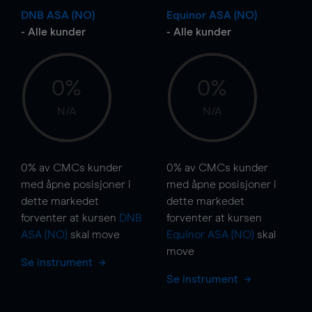
DNB ASA (NO)
Equinor ASA (NO)
- Alle kunder
- Alle kunder
0%
0%
N/A
N/A
0%
av CMCs kunder
0%
av CMCs kunder
med åpne posisjoner i
med åpne posisjoner i
dette markedet
dette markedet
forventer at kursen
DNB
forventer at kursen
ASA (NO)
skal
move
Equinor ASA (NO)
skal
move
Se instrument
Se instrument