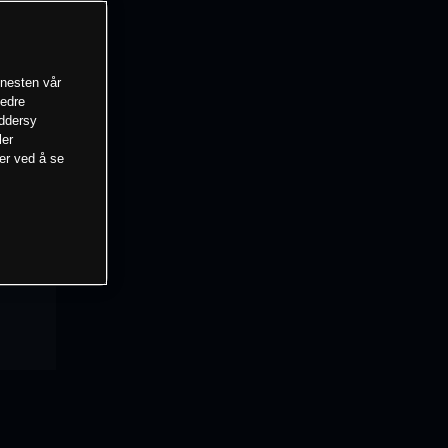
enesten vår
bedre
eddersy
ler
mer ved å se