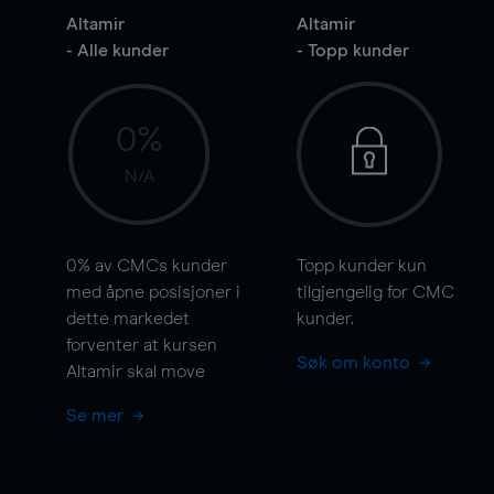
Altamir
Altamir
- Alle kunder
- Topp kunder
0%
N/A
0%
av CMCs kunder
Topp kunder kun
med åpne posisjoner i
tilgjengelig for CMC
dette markedet
kunder.
forventer at kursen
Søk om konto
Altamir skal
move
Se mer