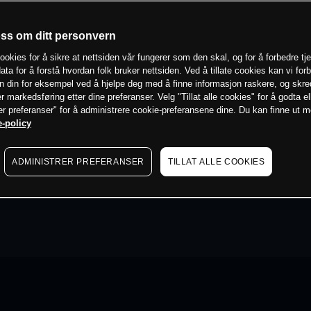
oss om ditt personvern
ookies for å sikre at nettsiden vår fungerer som den skal, og for å forbedre tj
ata for å forstå hvordan folk bruker nettsiden. Ved å tillate cookies kan vi for
n din for eksempel ved å hjelpe deg med å finne informasjon raskere, og skr
er markedsføring etter dine preferanser. Velg "Tillat alle cookies" for å godta el
er preferanser" for å administrere cookie-preferansene dine. Du kan finne ut 
-policy
ADMINISTRER PREFERANSER
TILLAT ALLE COOKIES