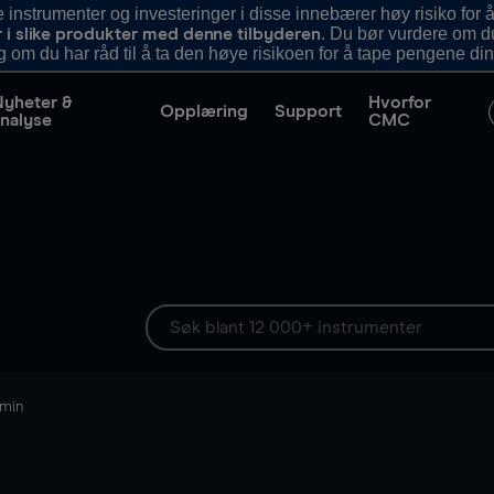
nstrumenter og investeringer i disse innebærer høy risiko for å
. Du bør vurdere om d
r i slike produkter med denne tilbyderen
g om du har råd til å ta den høye risikoen for å tape pengene din
Nyheter &
Hvorfor
Opplæring
Support
nalyse
CMC
 min