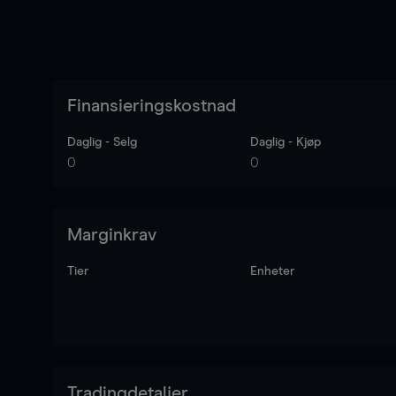
Finansieringskostnad
Daglig - Selg
Daglig - Kjøp
0
0
Marginkrav
Tier
Enheter
Tradingdetaljer