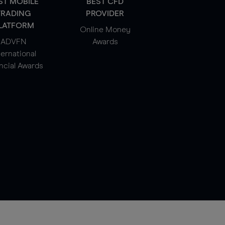
ST MOBILE
BEST CFD
TRADING
PROVIDER
LATFORM
Online Money
ADVFN
Awards
ternational
ncial Awards