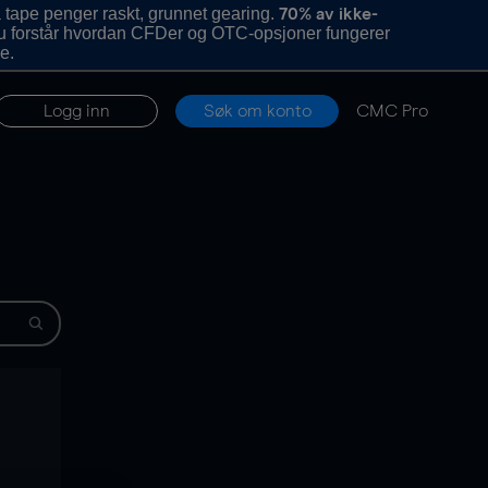
 tape penger raskt, grunnet gearing.
70% av ikke-
u forstår hvordan CFDer og OTC-opsjoner fungerer
e.
Logg inn
Søk om konto
CMC Pro