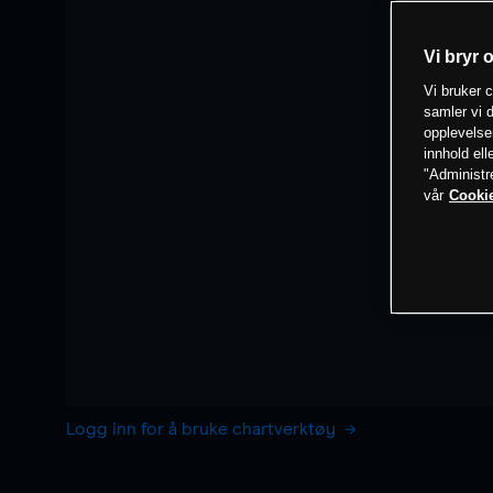
Vi bryr 
Vi bruker c
samler vi d
opplevelse
innhold ell
"Administr
vår
Cookie
Logg inn for å bruke chartverktøy