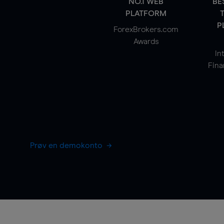
NO.1 WEB
BE
PLATFORM
P
ForexBrokers.com
Awards
In
Fina
Prøv en demokonto