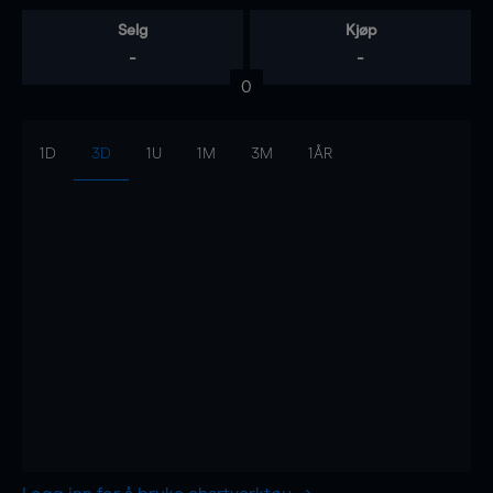
Selg
Kjøp
-
-
0
1D
3D
1U
1M
3M
1ÅR