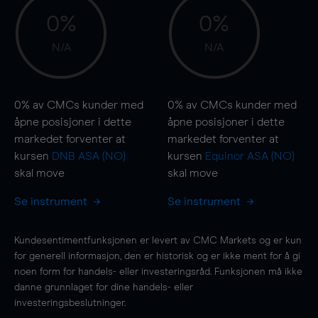
0%
0%
N/A
N/A
0%
av CMCs kunder med
0%
av CMCs kunder med
åpne posisjoner i dette
åpne posisjoner i dette
markedet forventer at
markedet forventer at
kursen
DNB ASA (NO)
kursen
Equinor ASA (NO)
skal
move
skal
move
Se instrument
Se instrument
Kundesentimentfunksjonen er levert av CMC Markets og er kun
for generell informasjon, den er historisk og er ikke ment for å gi
noen form for handels- eller investeringsråd. Funksjonen må ikke
danne grunnlaget for dine handels- eller
investeringsbeslutninger.