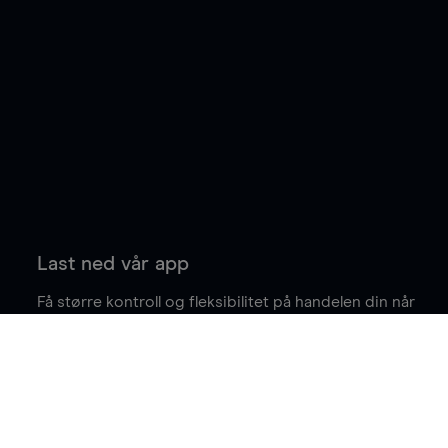
Last ned vår app
Få større kontroll og fleksibilitet på handelen din når
du er på farten.