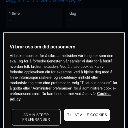
Logg inn for å bruke chartverktøy
1 time
dag
-
-
7 dager
30 dager
-
-
Vi bryr oss om ditt personvern
Vi bruker cookies for å sikre at nettsiden vår fungerer som den
skal, og for å forbedre tjenesten vår samler vi data for å forstå
hvordan folk bruker nettsiden. Ved å tillate cookies kan vi
0
% av kunder er
på dette instrumentet
forbedre opplevelsen din for eksempel ved å hjelpe deg med å
finne informasjon raskere, og skreddersy innhold eller
markedsføring etter dine preferanser. Velg "Tillat alle cookies" for
Søk om konto
å godta eller "Administrer preferanser" for å administrere cookie-
preferansene dine. Du kan finne ut mer ved å se vår
Cookie-
policy
ADMINISTRER
TILLAT ALLE COOKIES
PREFERANSER
Kursene er veiledende.
Log in
to see latest market data