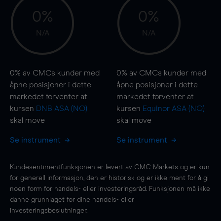
0%
0%
N/A
N/A
0%
av CMCs kunder med
0%
av CMCs kunder med
åpne posisjoner i dette
åpne posisjoner i dette
markedet forventer at
markedet forventer at
kursen
DNB ASA (NO)
kursen
Equinor ASA (NO)
skal
move
skal
move
Se instrument
Se instrument
Kundesentimentfunksjonen er levert av CMC Markets og er kun
for generell informasjon, den er historisk og er ikke ment for å gi
noen form for handels- eller investeringsråd. Funksjonen må ikke
danne grunnlaget for dine handels- eller
investeringsbeslutninger.