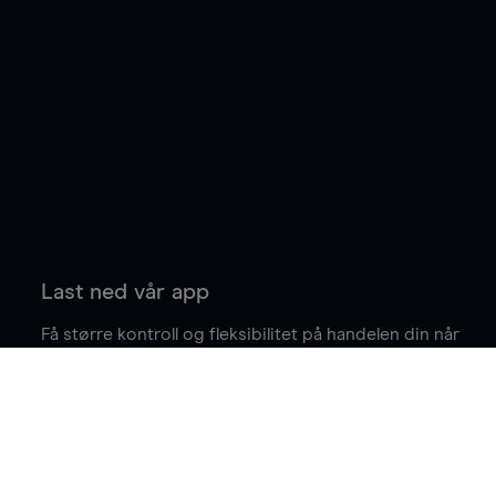
Last ned vår app
Få større kontroll og fleksibilitet på handelen din når
du er på farten.