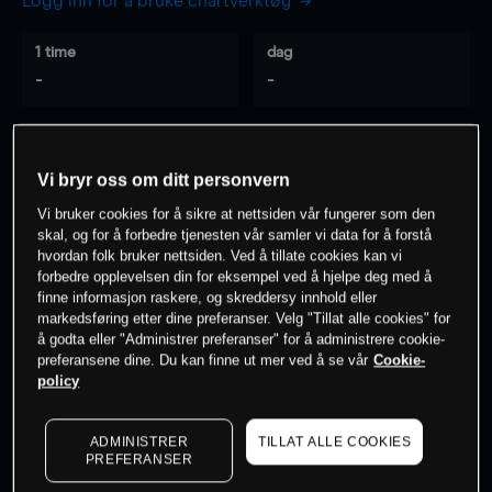
Logg inn for å bruke chartverktøy
1 time
dag
-
-
7 dager
30 dager
-
-
Vi bryr oss om ditt personvern
Vi bruker cookies for å sikre at nettsiden vår fungerer som den
skal, og for å forbedre tjenesten vår samler vi data for å forstå
hvordan folk bruker nettsiden. Ved å tillate cookies kan vi
0
% av kunder er
på dette instrumentet
forbedre opplevelsen din for eksempel ved å hjelpe deg med å
finne informasjon raskere, og skreddersy innhold eller
markedsføring etter dine preferanser. Velg "Tillat alle cookies" for
Søk om konto
å godta eller "Administrer preferanser" for å administrere cookie-
preferansene dine. Du kan finne ut mer ved å se vår
Cookie-
policy
ADMINISTRER
TILLAT ALLE COOKIES
PREFERANSER
Kursene er veiledende.
Log in
to see latest market data