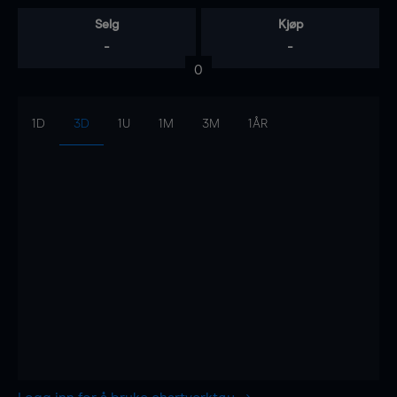
Selg
Kjøp
-
-
0
1D
3D
1U
1M
3M
1ÅR