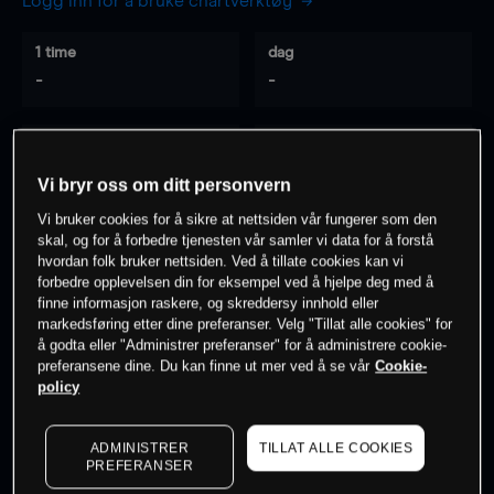
Logg inn for å bruke chartverktøy
1 time
dag
-
-
7 dager
30 dager
-
-
Vi bryr oss om ditt personvern
Vi bruker cookies for å sikre at nettsiden vår fungerer som den
skal, og for å forbedre tjenesten vår samler vi data for å forstå
hvordan folk bruker nettsiden. Ved å tillate cookies kan vi
0
% av kunder er
på dette instrumentet
forbedre opplevelsen din for eksempel ved å hjelpe deg med å
finne informasjon raskere, og skreddersy innhold eller
markedsføring etter dine preferanser. Velg "Tillat alle cookies" for
Søk om konto
å godta eller "Administrer preferanser" for å administrere cookie-
preferansene dine. Du kan finne ut mer ved å se vår
Cookie-
policy
ADMINISTRER
TILLAT ALLE COOKIES
PREFERANSER
Kursene er veiledende.
Log in
to see latest market data