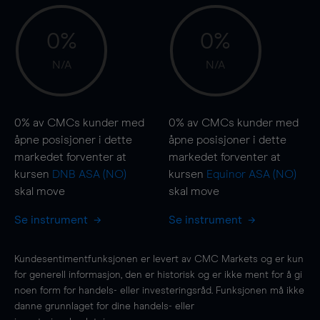
0%
0%
N/A
N/A
0%
av CMCs kunder med
0%
av CMCs kunder med
åpne posisjoner i dette
åpne posisjoner i dette
markedet forventer at
markedet forventer at
kursen
DNB ASA (NO)
kursen
Equinor ASA (NO)
skal
move
skal
move
Se instrument
Se instrument
Kundesentimentfunksjonen er levert av CMC Markets og er kun
for generell informasjon, den er historisk og er ikke ment for å gi
noen form for handels- eller investeringsråd. Funksjonen må ikke
danne grunnlaget for dine handels- eller