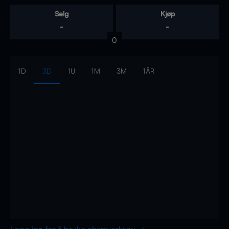
Selg
Kjøp
-
-
0
1D
3D
1U
1M
3M
1ÅR