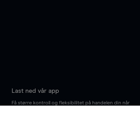
Last ned vår app
Få større kontroll og fleksibilitet på handelen din når
du er på farten.