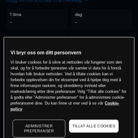
Logg inn for å bruke chartverktøy
1 time
dag
-
-
7 dager
30 dager
-
-
Vi bryr oss om ditt personvern
Vi bruker cookies for å sikre at nettsiden vår fungerer som den
skal, og for å forbedre tjenesten vår samler vi data for å forstå
hvordan folk bruker nettsiden. Ved å tillate cookies kan vi
0
% av kunder er
på dette instrumentet
forbedre opplevelsen din for eksempel ved å hjelpe deg med å
finne informasjon raskere, og skreddersy innhold eller
markedsføring etter dine preferanser. Velg "Tillat alle cookies" for
Søk om konto
å godta eller "Administrer preferanser" for å administrere cookie-
preferansene dine. Du kan finne ut mer ved å se vår
Cookie-
policy
ADMINISTRER
TILLAT ALLE COOKIES
PREFERANSER
Kursene er veiledende.
Log in
to see latest market data