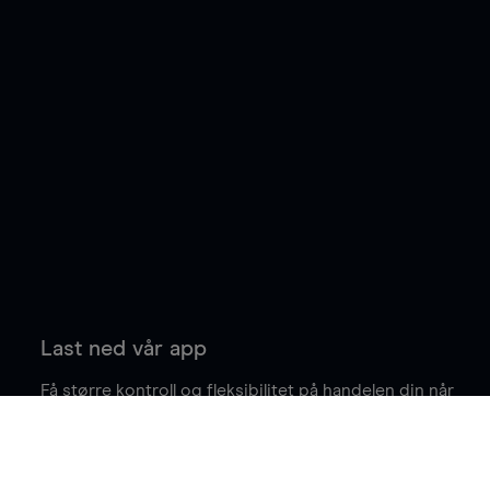
Last ned vår app
Få større kontroll og fleksibilitet på handelen din når
du er på farten.