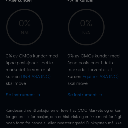
- Alle kunder
- Alle kunder
0%
0%
N/A
N/A
0%
av CMCs kunder med
0%
av CMCs kunder med
åpne posisjoner i dette
åpne posisjoner i dette
markedet forventer at
markedet forventer at
kursen
DNB ASA (NO)
kursen
Equinor ASA (NO)
skal
move
skal
move
Se instrument
Se instrument
Kundesentimentfunksjonen er levert av CMC Markets og er kun
for generell informasjon, den er historisk og er ikke ment for å gi
noen form for handels- eller investeringsråd. Funksjonen må ikke