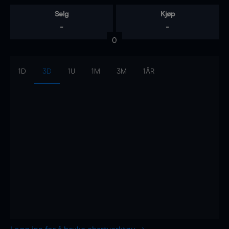
Selg
Kjøp
-
-
0
1D
3D
1U
1M
3M
1ÅR