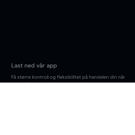
Last ned vår app
Få større kontroll og fleksibilitet på handelen din når
du er på farten.