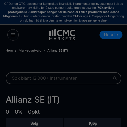
CFDer og OTC-opsjoner er komplekse finansielle instrumenter og investeringer i disse
innebærer høy risiko for å tape penger raskt, grunnet gearing.
70% av ikke-
profesjonelle kunder taper penger når de handler i slike produkter med denne
. Du bør vurdere om du forstår hvordan CFDer og OTC-opsjoner fungerer og
tilbyderen
om du har råd til å ta den høye risikoen for å tape pengene dine.
Handle
Hem
Markedsutvalg
Allianz SE (IT)
Allianz SE (IT)
0
0%
0pkt
Selg
Kjøp