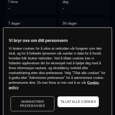
1 time
dag
-
-
7 dager
30 dager
-
-
Vi bryr oss om ditt personvern
Vi bruker cookies for å sikre at nettsiden vår fungerer som den
0
% av kunder er
på dette instrumentet
skal, og for å forbedre tjenesten vår samler vi data for å forstå
hvordan folk bruker nettsiden. Ved å tillate cookies kan vi
forbedre opplevelsen din for eksempel ved å hjelpe deg med å
finne informasjon raskere, og skreddersy innhold eller
Søk om konto
markedsføring etter dine preferanser. Velg "Tillat alle cookies" for
å godta eller "Administrer preferanser" for å administrere cookie-
preferansene dine. Du kan finne ut mer ved å se vår
Cookie-
policy
ADMINISTRER
TILLAT ALLE COOKIES
Kursene er veiledende.
Log in
to see latest market data
PREFERANSER