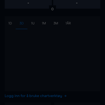
-
-
0
1D
3D
1U
1M
3M
1ÅR
Logg inn for å bruke chartverktøy