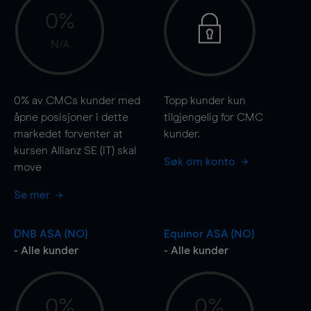
0%
N/A
0%
av CMCs kunder med
Topp kunder kun
åpne posisjoner i dette
tilgjengelig for CMC
markedet forventer at
kunder.
kursen Allianz SE (IT) skal
Søk om konto
move
Se mer
DNB ASA (NO)
Equinor ASA (NO)
- Alle kunder
- Alle kunder
0%
0%