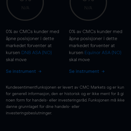
N/A
N/A
0%
av CMCs kunder med
0%
av CMCs kunder med
åpne posisjoner i dette
åpne posisjoner i dette
markedet forventer at
markedet forventer at
kursen
DNB ASA (NO)
kursen
Equinor ASA (NO)
skal
move
skal
move
Se instrument
Se instrument
Kundesentimentfunksjonen er levert av CMC Markets og er kun
for generell informasjon, den er historisk og er ikke ment for å gi
noen form for handels- eller investeringsråd. Funksjonen må ikke
danne grunnlaget for dine handels- eller
investeringsbeslutninger.