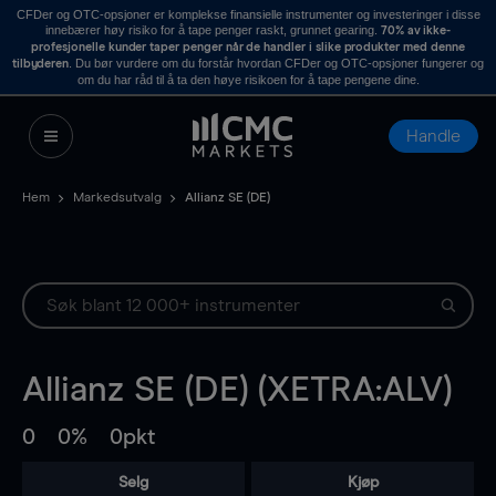
CFDer og OTC-opsjoner er komplekse finansielle instrumenter og investeringer i disse
innebærer høy risiko for å tape penger raskt, grunnet gearing.
70% av ikke-
profesjonelle kunder taper penger når de handler i slike produkter med denne
. Du bør vurdere om du forstår hvordan CFDer og OTC-opsjoner fungerer og
tilbyderen
om du har råd til å ta den høye risikoen for å tape pengene dine.
Handle
Hem
Markedsutvalg
Allianz SE (DE)
Allianz SE (DE) (XETRA:ALV)
0
0%
0pkt
Selg
Kjøp