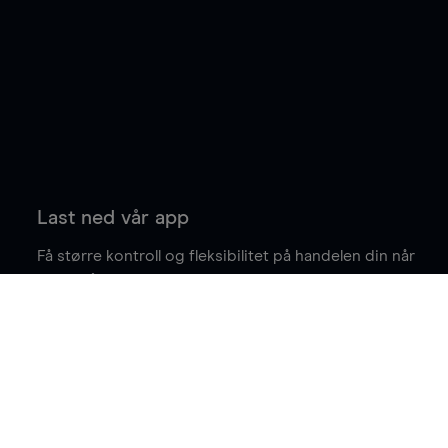
Last ned vår app
Få større kontroll og fleksibilitet på handelen din når
du er på farten.