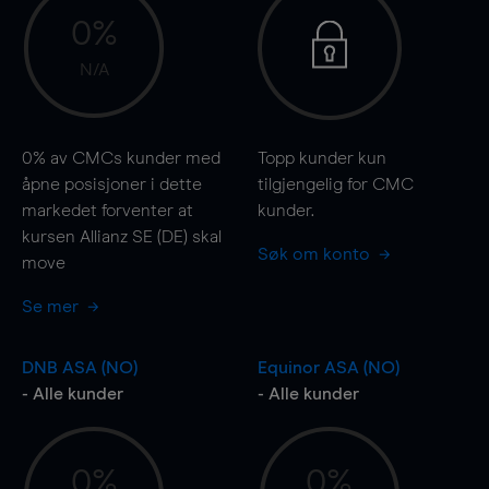
0%
N/A
0%
av CMCs kunder med
Topp kunder kun
åpne posisjoner i dette
tilgjengelig for CMC
markedet forventer at
kunder.
kursen Allianz SE (DE) skal
Søk om konto
move
Se mer
DNB ASA (NO)
Equinor ASA (NO)
- Alle kunder
- Alle kunder
0%
0%