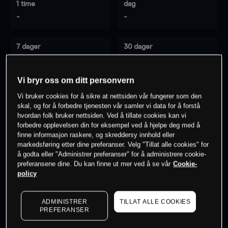
1 time
dag
-
-
7 dager
30 dager
-
-
Vi bryr oss om ditt personvern
Vi bruker cookies for å sikre at nettsiden vår fungerer som den
0
% av kunder er
på dette instrumentet
skal, og for å forbedre tjenesten vår samler vi data for å forstå
hvordan folk bruker nettsiden. Ved å tillate cookies kan vi
forbedre opplevelsen din for eksempel ved å hjelpe deg med å
finne informasjon raskere, og skreddersy innhold eller
Søk om konto
markedsføring etter dine preferanser. Velg "Tillat alle cookies" for
å godta eller "Administrer preferanser" for å administrere cookie-
preferansene dine. Du kan finne ut mer ved å se vår
Cookie-
policy
ADMINISTRER
TILLAT ALLE COOKIES
Kursene er veiledende.
Log in
to see latest market data
PREFERANSER