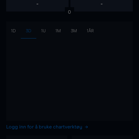
-
-
0
1D
3D
1U
1M
3M
1ÅR
Logg inn for å bruke chartverktøy