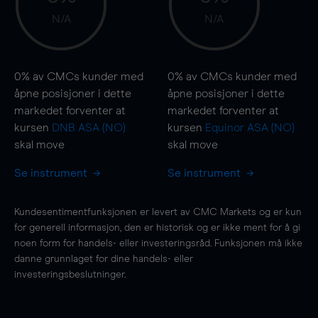
N/A
N/A
0%
av CMCs kunder med
0%
av CMCs kunder med
åpne posisjoner i dette
åpne posisjoner i dette
markedet forventer at
markedet forventer at
kursen
DNB ASA (NO)
kursen
Equinor ASA (NO)
skal
move
skal
move
Se instrument
Se instrument
Kundesentimentfunksjonen er levert av CMC Markets og er kun
for generell informasjon, den er historisk og er ikke ment for å gi
noen form for handels- eller investeringsråd. Funksjonen må ikke
danne grunnlaget for dine handels- eller
investeringsbeslutninger.