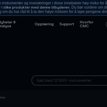
nstrumenter og investeringer i disse innebærer høy risiko for å
. Du bør vurdere om d
r i slike produkter med denne tilbyderen
g om du har råd til å ta den høye risikoen for å tape pengene din
Nyheter &
Hvorfor
Opplæring
Support
nalyse
CMC
 min