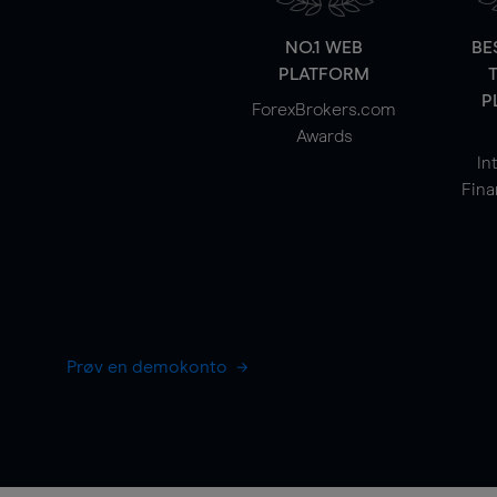
NO.1 WEB
BE
PLATFORM
P
ForexBrokers.com
Awards
In
Fina
Prøv en demokonto