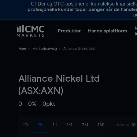
CFDer og OTC-opsjoner er komplekse finansielle i
profesjonelle kunder taper penger når de handle
o
Produkter
Handelsplattform
a
Hem
Markedsutvalg
Alliance Nickel Ltd
Alliance Nickel Ltd
(ASX:AXN)
0
0%
0pkt
1D
3D
1U
1M
3M
1ÅR
Intervall:
10