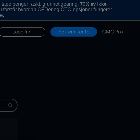
 tape penger raskt, grunnet gearing.
70% av ikke-
u forstår hvordan CFDer og OTC-opsjoner fungerer
e.
Logg inn
Søk om konto
CMC Pro