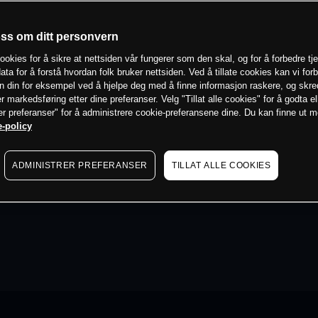
oss om ditt personvern
ookies for å sikre at nettsiden vår fungerer som den skal, og for å forbedre tj
ata for å forstå hvordan folk bruker nettsiden. Ved å tillate cookies kan vi for
n din for eksempel ved å hjelpe deg med å finne informasjon raskere, og skr
er markedsføring etter dine preferanser. Velg "Tillat alle cookies" for å godta el
er preferanser" for å administrere cookie-preferansene dine. Du kan finne ut 
-policy
ADMINISTRER PREFERANSER
TILLAT ALLE COOKIES