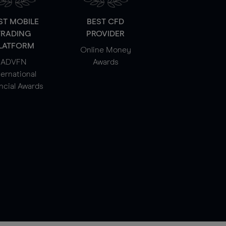
ST MOBILE
BEST CFD
TRADING
PROVIDER
LATFORM
Online Money
ADVFN
Awards
ternational
ncial Awards