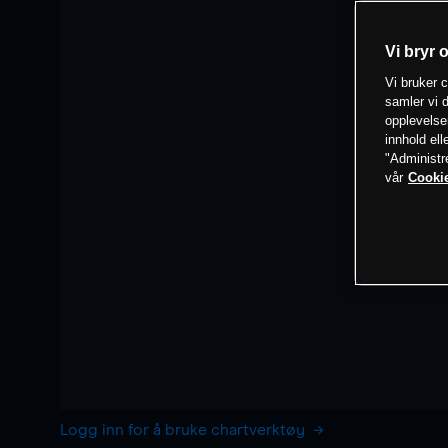
Vi bryr 
Vi bruker c
samler vi d
opplevelse
innhold ell
"Administr
vår
Cookie
Logg inn for å bruke chartverktøy