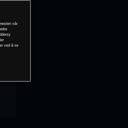
enesten vår
bedre
eddersy
ler
mer ved å se