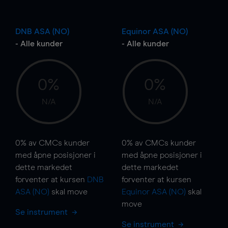
DNB ASA (NO)
Equinor ASA (NO)
- Alle kunder
- Alle kunder
0%
0%
N/A
N/A
0%
av CMCs kunder
0%
av CMCs kunder
med åpne posisjoner i
med åpne posisjoner i
dette markedet
dette markedet
forventer at kursen
DNB
forventer at kursen
ASA (NO)
skal
move
Equinor ASA (NO)
skal
move
Se instrument
Se instrument