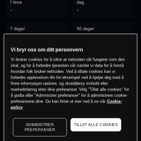
1 time
dag
-
-
7 dager
30 dager
-
-
Vi bryr oss om ditt personvern
Vi bruker cookies for å sikre at nettsiden vår fungerer som den
0
% av kunder er
på dette instrumentet
skal, og for å forbedre tjenesten vår samler vi data for å forstå
hvordan folk bruker nettsiden. Ved å tillate cookies kan vi
forbedre opplevelsen din for eksempel ved å hjelpe deg med å
finne informasjon raskere, og skreddersy innhold eller
Søk om konto
markedsføring etter dine preferanser. Velg "Tillat alle cookies" for
å godta eller "Administrer preferanser" for å administrere cookie-
preferansene dine. Du kan finne ut mer ved å se vår
Cookie-
policy
ADMINISTRER
TILLAT ALLE COOKIES
Kursene er veiledende.
Log in
to see latest market data
PREFERANSER