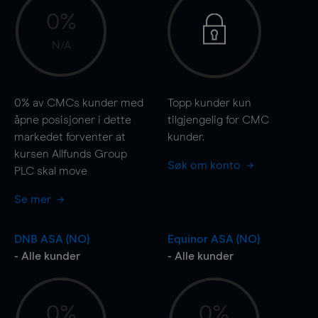
0%
N/A
0%
av CMCs kunder med
Topp kunder kun
åpne posisjoner i dette
tilgjengelig for CMC
markedet forventer at
kunder.
kursen Allfunds Group
Søk om konto
PLC skal
move
Se mer
DNB ASA (NO)
Equinor ASA (NO)
- Alle kunder
- Alle kunder
0%
0%