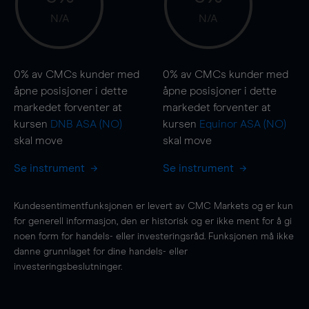
N/A
N/A
0%
av CMCs kunder med
0%
av CMCs kunder med
åpne posisjoner i dette
åpne posisjoner i dette
markedet forventer at
markedet forventer at
kursen
DNB ASA (NO)
kursen
Equinor ASA (NO)
skal
move
skal
move
Se instrument
Se instrument
Kundesentimentfunksjonen er levert av CMC Markets og er kun
for generell informasjon, den er historisk og er ikke ment for å gi
noen form for handels- eller investeringsråd. Funksjonen må ikke
danne grunnlaget for dine handels- eller
investeringsbeslutninger.