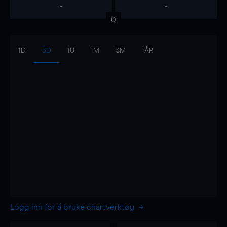
-
-
0
1D
3D
1U
1M
3M
1ÅR
Logg inn for å bruke chartverktøy