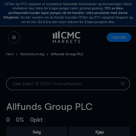
CFDer og OTC-opsjoner er komplekse finansielle instrumenter og investeringer i disse
innebærer høy risiko for å tape penger raskt, grunnet gearing.
70% av ikke-
profesjonelle kunder taper penger når de handler i slike produkter med denne
. Du bør vurdere om du forstår hvordan CFDer og OTC-opsjoner fungerer og
tilbyderen
om du har råd til å ta den høye risikoen for å tape pengene dine.
Handle
Hem
Markedsutvalg
Allfunds Group PLC
Allfunds Group PLC
0
0%
0pkt
Selg
Kjøp