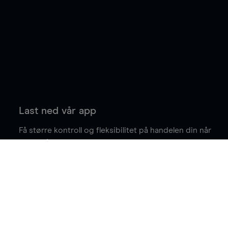
Last ned vår app
Få større kontroll og fleksibilitet på handelen din når
du er på farten.