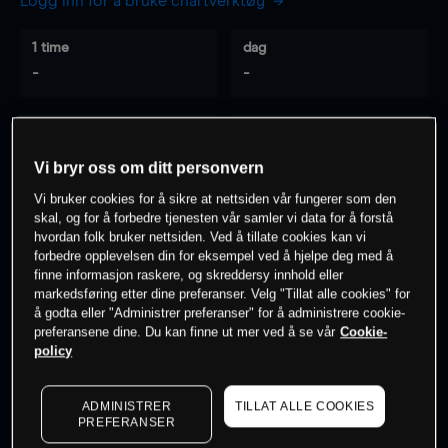
Logg inn for å bruke chartverktøy
1 time
dag
-
-
7 dager
30 dager
-
-
Vi bryr oss om ditt personvern
Vi bruker cookies for å sikre at nettsiden vår fungerer som den
skal, og for å forbedre tjenesten vår samler vi data for å forstå
hvordan folk bruker nettsiden. Ved å tillate cookies kan vi
0
% av kunder er
på dette instrumentet
forbedre opplevelsen din for eksempel ved å hjelpe deg med å
finne informasjon raskere, og skreddersy innhold eller
markedsføring etter dine preferanser. Velg "Tillat alle cookies" for
Søk om konto
å godta eller "Administrer preferanser" for å administrere cookie-
preferansene dine. Du kan finne ut mer ved å se vår
Cookie-
policy
ADMINISTRER
TILLAT ALLE COOKIES
PREFERANSER
Kursene er veiledende.
Log in
to see latest market data