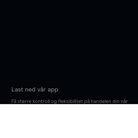
Last ned vår app
Få større kontroll og fleksibilitet på handelen din når
du er på farten.