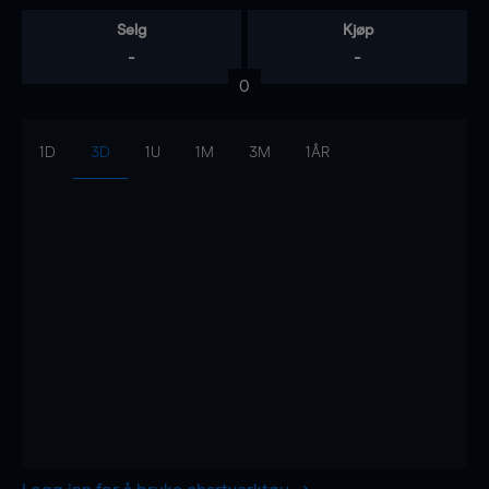
Selg
Kjøp
-
-
0
1D
3D
1U
1M
3M
1ÅR