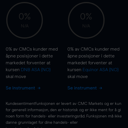
0%
0%
N/A
N/A
0%
av CMCs kunder med
0%
av CMCs kunder med
åpne posisjoner i dette
åpne posisjoner i dette
markedet forventer at
markedet forventer at
kursen
DNB ASA (NO)
kursen
Equinor ASA (NO)
skal
move
skal
move
Se instrument
Se instrument
Kundesentimentfunksjonen er levert av CMC Markets og er kun
for generell informasjon, den er historisk og er ikke ment for å gi
noen form for handels- eller investeringsråd. Funksjonen må ikke
danne grunnlaget for dine handels- eller