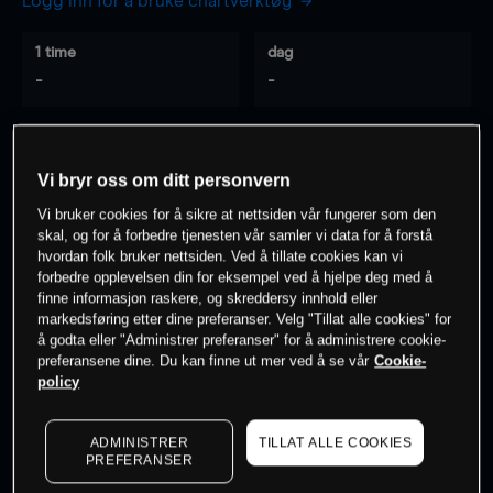
Logg inn for å bruke chartverktøy
1 time
dag
-
-
7 dager
30 dager
-
-
Vi bryr oss om ditt personvern
Vi bruker cookies for å sikre at nettsiden vår fungerer som den
skal, og for å forbedre tjenesten vår samler vi data for å forstå
hvordan folk bruker nettsiden. Ved å tillate cookies kan vi
0
% av kunder er
på dette instrumentet
forbedre opplevelsen din for eksempel ved å hjelpe deg med å
finne informasjon raskere, og skreddersy innhold eller
markedsføring etter dine preferanser. Velg "Tillat alle cookies" for
Søk om konto
å godta eller "Administrer preferanser" for å administrere cookie-
preferansene dine. Du kan finne ut mer ved å se vår
Cookie-
policy
ADMINISTRER
TILLAT ALLE COOKIES
PREFERANSER
Kursene er veiledende.
Log in
to see latest market data