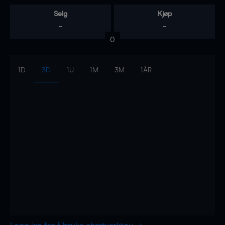
Selg
Kjøp
-
-
0
1D
3D
1U
1M
3M
1ÅR