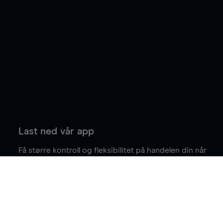
Last ned vår app
Få større kontroll og fleksibilitet på handelen din når
du er på farten.