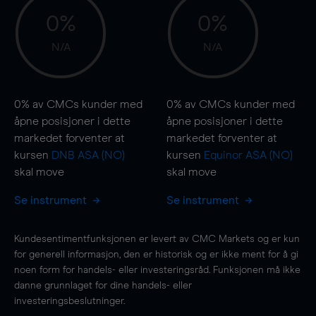
0%
0%
N/A
N/A
0%
av CMCs kunder med
0%
av CMCs kunder med
åpne posisjoner i dette
åpne posisjoner i dette
markedet forventer at
markedet forventer at
kursen
DNB ASA (NO)
kursen
Equinor ASA (NO)
skal
move
skal
move
Se instrument
Se instrument
Kundesentimentfunksjonen er levert av CMC Markets og er kun
for generell informasjon, den er historisk og er ikke ment for å gi
noen form for handels- eller investeringsråd. Funksjonen må ikke
danne grunnlaget for dine handels- eller
investeringsbeslutninger.