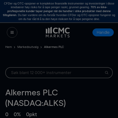
CFDer og OTC-opsjoner er komplekse finansielle instrumenter og investeringer i disse
innebærer høy risiko for å tape penger raskt, grunnet gearing.
70% av ikke-
profesjonelle kunder taper penger når de handler i slike produkter med denne
. Du bør vurdere om du forstår hvordan CFDer og OTC-opsjoner fungerer og
tilbyderen
om du har råd til å ta den høye risikoen for å tape pengene dine.
Handle
Hem
Markedsutvalg
Alkermes PLC
Alkermes PLC
(NASDAQ:ALKS)
0
0%
0pkt