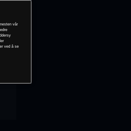
enesten vår
bedre
eddersy
ler
mer ved å se