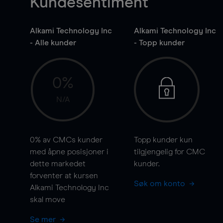
Kundesentiment
Alkami Technology Inc
Alkami Technology Inc
- Alle kunder
- Topp kunder
0%
N/A
0%
av CMCs kunder
Topp kunder kun
med åpne posisjoner i
tilgjengelig for CMC
dette markedet
kunder.
forventer at kursen
Søk om konto
Alkami Technology Inc
skal
move
Se mer