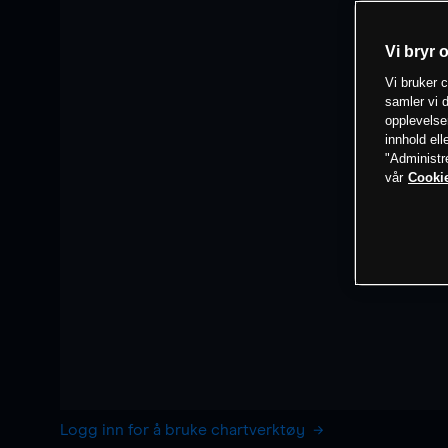
Vi bryr 
Vi bruker c
samler vi d
opplevelse
innhold ell
"Administr
vår
Cookie
Logg inn for å bruke chartverktøy