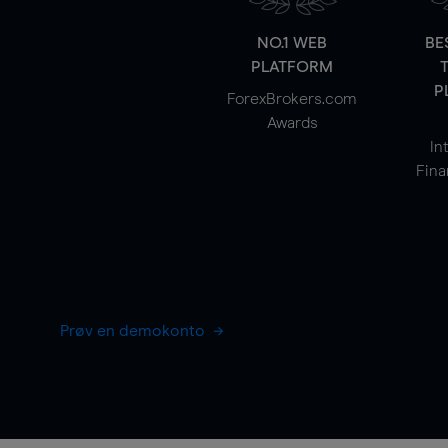
NO.1 WEB
BE
PLATFORM
P
ForexBrokers.com
Awards
In
Fina
Prøv en demokonto