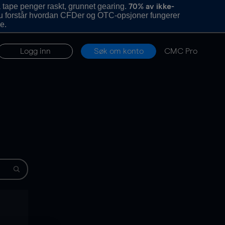
 tape penger raskt, grunnet gearing.
70% av ikke-
u forstår hvordan CFDer og OTC-opsjoner fungerer
e.
Logg inn
Søk om konto
CMC Pro