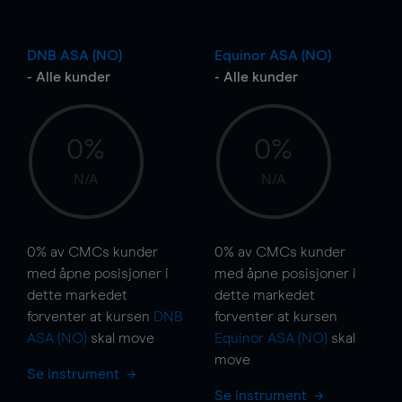
DNB ASA (NO)
Equinor ASA (NO)
- Alle kunder
- Alle kunder
0%
0%
N/A
N/A
0%
av CMCs kunder
0%
av CMCs kunder
med åpne posisjoner i
med åpne posisjoner i
dette markedet
dette markedet
forventer at kursen
DNB
forventer at kursen
ASA (NO)
skal
move
Equinor ASA (NO)
skal
move
Se instrument
Se instrument