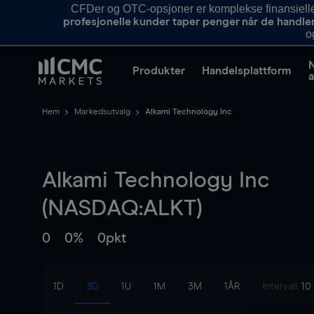
CFDer og OTC-opsjoner er komplekse finansielle i
profesjonelle kunder taper penger når de handle
o
Produkter
Handelsplattform
a
Hem
Markedsutvalg
Alkami Technology Inc
Alkami Technology Inc
(NASDAQ:ALKT)
0
0%
0pkt
1D
3D
1U
1M
3M
1ÅR
Intervall:
10