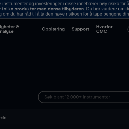
nstrumenter og investeringer i disse innebærer høy risiko for å
. Du bør vurdere om d
r i slike produkter med denne tilbyderen
g om du har råd til å ta den høye risikoen for å tape pengene din
Nyheter &
Hvorfor
Opplæring
Support
nalyse
CMC
 min