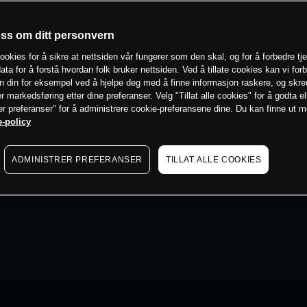
oss om ditt personvern
ookies for å sikre at nettsiden vår fungerer som den skal, og for å forbedre tj
ata for å forstå hvordan folk bruker nettsiden. Ved å tillate cookies kan vi for
n din for eksempel ved å hjelpe deg med å finne informasjon raskere, og skr
er markedsføring etter dine preferanser. Velg "Tillat alle cookies" for å godta el
er preferanser" for å administrere cookie-preferansene dine. Du kan finne ut 
-policy
ADMINISTRER PREFERANSER
TILLAT ALLE COOKIES