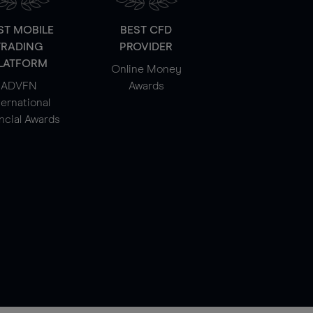
ST MOBILE
BEST CFD
TRADING
PROVIDER
LATFORM
Online Money
ADVFN
Awards
ternational
ncial Awards