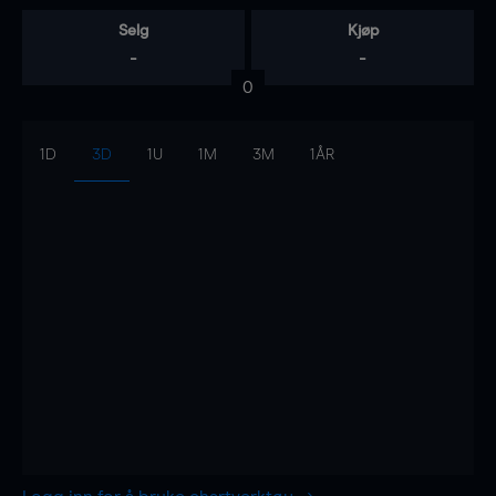
Selg
Kjøp
-
-
0
1D
3D
1U
1M
3M
1ÅR