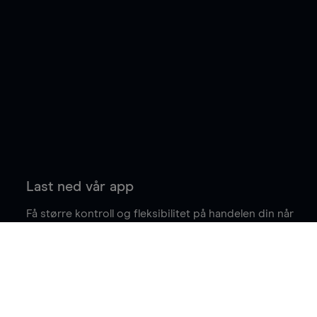
Last ned vår app
Få større kontroll og fleksibilitet på handelen din når
du er på farten.