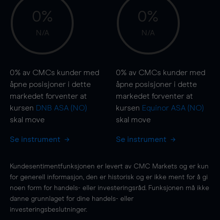
0%
0%
N/A
N/A
0%
av CMCs kunder med
0%
av CMCs kunder med
åpne posisjoner i dette
åpne posisjoner i dette
markedet forventer at
markedet forventer at
kursen
DNB ASA (NO)
kursen
Equinor ASA (NO)
skal
move
skal
move
Se instrument
Se instrument
Kundesentimentfunksjonen er levert av CMC Markets og er kun
for generell informasjon, den er historisk og er ikke ment for å gi
noen form for handels- eller investeringsråd. Funksjonen må ikke
danne grunnlaget for dine handels- eller
investeringsbeslutninger.