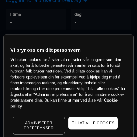
Logg inn for å bruke chartverktøy
1 time
dag
-
-
7 dager
30 dager
-
-
Vi bryr oss om ditt personvern
Vi bruker cookies for å sikre at nettsiden vår fungerer som den
skal, og for å forbedre tjenesten vår samler vi data for å forstå
hvordan folk bruker nettsiden. Ved å tillate cookies kan vi
0
% av kunder er
på dette instrumentet
forbedre opplevelsen din for eksempel ved å hjelpe deg med å
finne informasjon raskere, og skreddersy innhold eller
markedsføring etter dine preferanser. Velg "Tillat alle cookies" for
Søk om konto
å godta eller "Administrer preferanser" for å administrere cookie-
preferansene dine. Du kan finne ut mer ved å se vår
Cookie-
policy
ADMINISTRER
TILLAT ALLE COOKIES
PREFERANSER
Kursene er veiledende.
Log in
to see latest market data