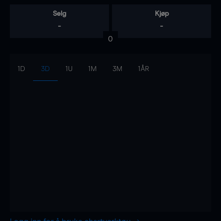
Selg
Kjøp
-
-
0
1D
3D
1U
1M
3M
1ÅR