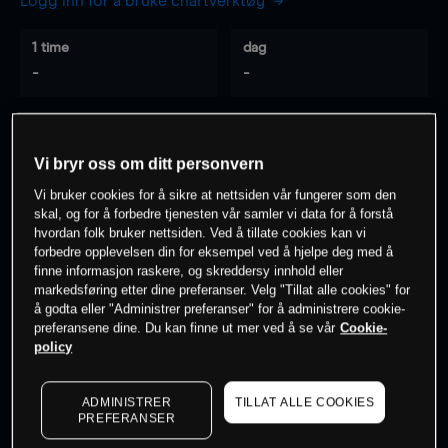
Logg inn for å bruke chartverktøy
1 time
dag
-
-
7 dager
30 dager
-
-
Vi bryr oss om ditt personvern
Vi bruker cookies for å sikre at nettsiden vår fungerer som den
skal, og for å forbedre tjenesten vår samler vi data for å forstå
hvordan folk bruker nettsiden. Ved å tillate cookies kan vi
0
% av kunder er
på dette instrumentet
forbedre opplevelsen din for eksempel ved å hjelpe deg med å
finne informasjon raskere, og skreddersy innhold eller
markedsføring etter dine preferanser. Velg "Tillat alle cookies" for
Søk om konto
å godta eller "Administrer preferanser" for å administrere cookie-
preferansene dine. Du kan finne ut mer ved å se vår
Cookie-
policy
ADMINISTRER
TILLAT ALLE COOKIES
PREFERANSER
Kursene er veiledende.
Log in
to see latest market data