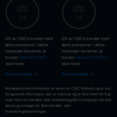
0%
0%
N/A
N/A
0%
av CMCs kunder med
0%
av CMCs kunder med
åpne posisjoner i dette
åpne posisjoner i dette
markedet forventer at
markedet forventer at
kursen
DNB ASA (NO)
kursen
Equinor ASA (NO)
skal
move
skal
move
Se instrument
Se instrument
Kundesentimentfunksjonen er levert av CMC Markets og er kun
for generell informasjon, den er historisk og er ikke ment for å gi
noen form for handels- eller investeringsråd. Funksjonen må ikke
danne grunnlaget for dine handels- eller
investeringsbeslutninger.