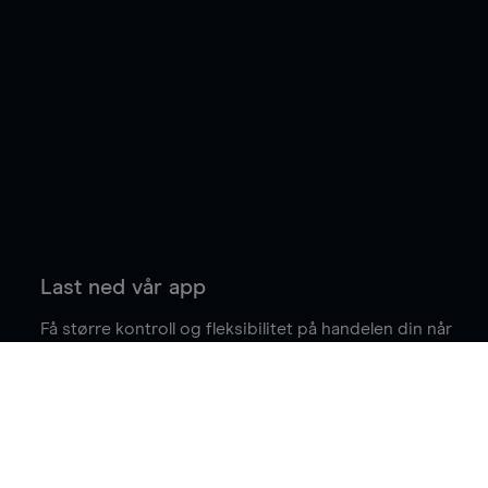
Last ned vår app
Få større kontroll og fleksibilitet på handelen din når
du er på farten.