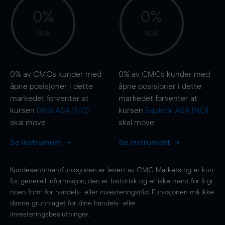
0%
0%
N/A
N/A
0%
av CMCs kunder med
0%
av CMCs kunder med
åpne posisjoner i dette
åpne posisjoner i dette
markedet forventer at
markedet forventer at
kursen
DNB ASA (NO)
kursen
Equinor ASA (NO)
skal
move
skal
move
Se instrument
Se instrument
Kundesentimentfunksjonen er levert av CMC Markets og er kun
for generell informasjon, den er historisk og er ikke ment for å gi
noen form for handels- eller investeringsråd. Funksjonen må ikke
danne grunnlaget for dine handels- eller
investeringsbeslutninger.