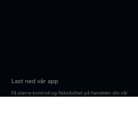
Last ned vår app
Få større kontroll og fleksibilitet på handelen din når
du er på farten.