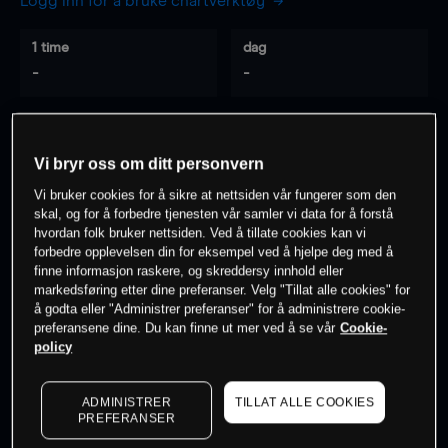
Logg inn for å bruke chartverktøy
1 time
dag
-
-
7 dager
30 dager
-
-
Vi bryr oss om ditt personvern
Vi bruker cookies for å sikre at nettsiden vår fungerer som den
skal, og for å forbedre tjenesten vår samler vi data for å forstå
hvordan folk bruker nettsiden. Ved å tillate cookies kan vi
0
% av kunder er
på dette instrumentet
forbedre opplevelsen din for eksempel ved å hjelpe deg med å
finne informasjon raskere, og skreddersy innhold eller
markedsføring etter dine preferanser. Velg "Tillat alle cookies" for
Søk om konto
å godta eller "Administrer preferanser" for å administrere cookie-
preferansene dine. Du kan finne ut mer ved å se vår
Cookie-
policy
ADMINISTRER
TILLAT ALLE COOKIES
PREFERANSER
Kursene er veiledende.
Log in
to see latest market data