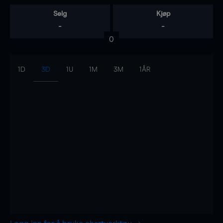
Selg
Kjøp
-
-
0
1D
3D
1U
1M
3M
1ÅR