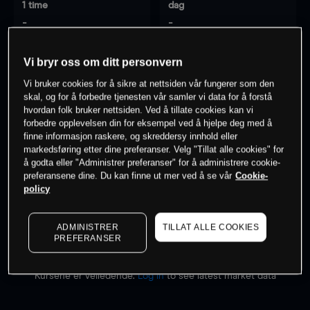
1 time
dag
-
-
Vi bryr oss om ditt personvern
7 dager
30 dager
-
-
Vi bruker cookies for å sikre at nettsiden vår fungerer som den
skal, og for å forbedre tjenesten vår samler vi data for å forstå
hvordan folk bruker nettsiden. Ved å tillate cookies kan vi
forbedre opplevelsen din for eksempel ved å hjelpe deg med å
finne informasjon raskere, og skreddersy innhold eller
0
% av kunder er
på dette instrumentet
markedsføring etter dine preferanser. Velg "Tillat alle cookies" for
å godta eller "Administrer preferanser" for å administrere cookie-
preferansene dine. Du kan finne ut mer ved å se vår
Cookie-
Søk om konto
policy
ADMINISTRER
TILLAT ALLE COOKIES
PREFERANSER
Kursene er veiledende.
Log in
to see latest market data