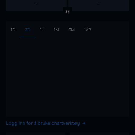
-
-
0
1D
3D
1U
1M
3M
1ÅR
Logg inn for å bruke chartverktøy