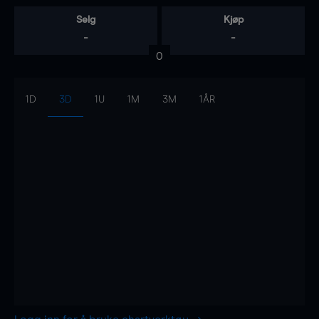
Selg
Kjøp
-
-
0
1D
3D
1U
1M
3M
1ÅR