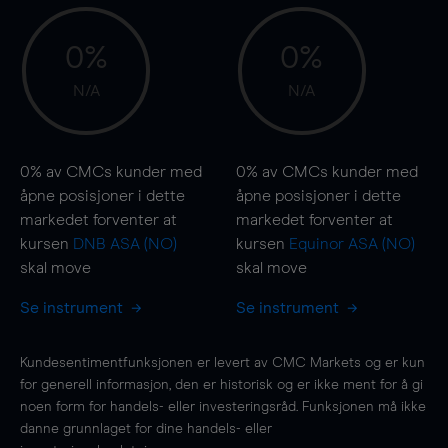
0%
0%
N/A
N/A
0%
av CMCs kunder med
0%
av CMCs kunder med
åpne posisjoner i dette
åpne posisjoner i dette
markedet forventer at
markedet forventer at
kursen
DNB ASA (NO)
kursen
Equinor ASA (NO)
skal
move
skal
move
Se instrument
Se instrument
Kundesentimentfunksjonen er levert av CMC Markets og er kun
for generell informasjon, den er historisk og er ikke ment for å gi
noen form for handels- eller investeringsråd. Funksjonen må ikke
danne grunnlaget for dine handels- eller