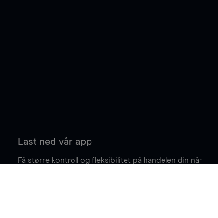
Last ned vår app
Få større kontroll og fleksibilitet på handelen din når
du er på farten.