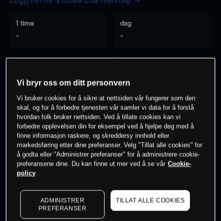
Logg inn for å bruke chartverktøy
1 time
dag
-
-
7 dager
30 dager
-
-
Vi bryr oss om ditt personvern
Vi bruker cookies for å sikre at nettsiden vår fungerer som den
skal, og for å forbedre tjenesten vår samler vi data for å forstå
hvordan folk bruker nettsiden. Ved å tillate cookies kan vi
0
% av kunder er
på dette instrumentet
forbedre opplevelsen din for eksempel ved å hjelpe deg med å
finne informasjon raskere, og skreddersy innhold eller
markedsføring etter dine preferanser. Velg "Tillat alle cookies" for
Søk om konto
å godta eller "Administrer preferanser" for å administrere cookie-
preferansene dine. Du kan finne ut mer ved å se vår
Cookie-
policy
ADMINISTRER
TILLAT ALLE COOKIES
PREFERANSER
Kursene er veiledende.
Log in
to see latest market data