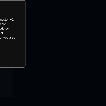
enesten vår
bedre
eddersy
ler
mer ved å se