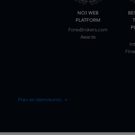
NO.1 WEB
BE
PLATFORM
P
ForexBrokers.com
Awards
In
Fina
Prøv en demokonto