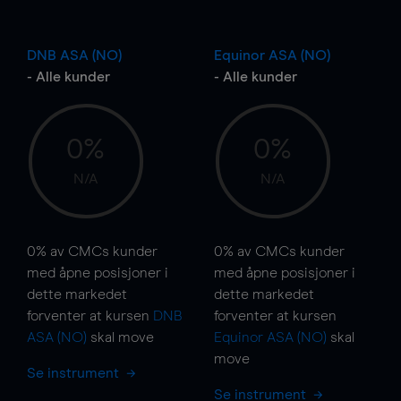
DNB ASA (NO)
Equinor ASA (NO)
- Alle kunder
- Alle kunder
0%
0%
N/A
N/A
0%
av CMCs kunder
0%
av CMCs kunder
med åpne posisjoner i
med åpne posisjoner i
dette markedet
dette markedet
forventer at kursen
DNB
forventer at kursen
ASA (NO)
skal
move
Equinor ASA (NO)
skal
move
Se instrument
Se instrument