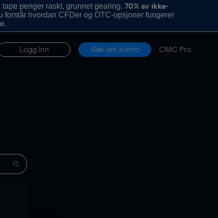
 tape penger raskt, grunnet gearing.
70% av ikke-
u forstår hvordan CFDer og OTC-opsjoner fungerer
e.
Logg inn
Søk om konto
CMC Pro