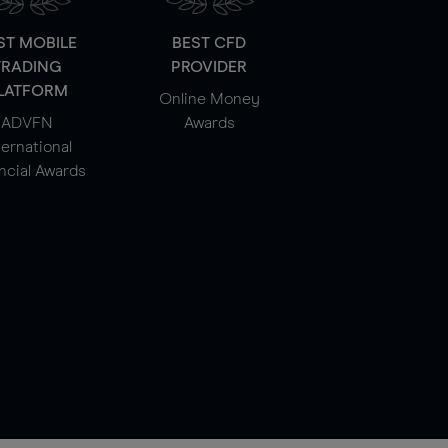
ST MOBILE
BEST CFD
TRADING
PROVIDER
LATFORM
Online Money
ADVFN
Awards
ternational
ncial Awards