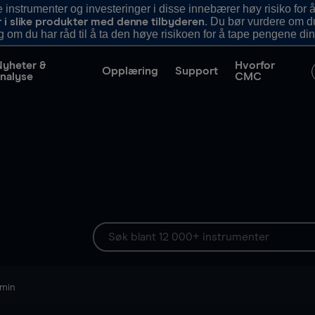
nstrumenter og investeringer i disse innebærer høy risiko for å
. Du bør vurdere om d
r i slike produkter med denne tilbyderen
g om du har råd til å ta den høye risikoen for å tape pengene din
Nyheter &
Hvorfor
Opplæring
Support
nalyse
CMC
 min