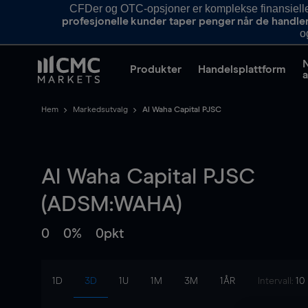
CFDer og OTC-opsjoner er komplekse finansielle i
profesjonelle kunder taper penger når de handle
o
Produkter
Handelsplattform
a
Hem
Markedsutvalg
Al Waha Capital PJSC
Al Waha Capital PJSC
(ADSM:WAHA)
0
0%
0pkt
1D
3D
1U
1M
3M
1ÅR
Intervall:
10