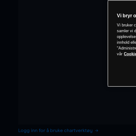
Vi bryr 
Vi bruker c
samler vi d
opplevelse
innhold ell
"Administr
vår
Cookie
Logg inn for å bruke chartverktøy