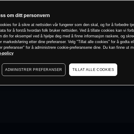
oss om ditt personvern
ookies for å sikre at nettsiden vår fungerer som den skal, og for å forbedre tj
ata for å forstå hvordan folk bruker nettsiden. Ved å tillate cookies kan vi for
n din for eksempel ved å hjelpe deg med å finne informasjon raskere, og skr
er markedsføring etter dine preferanser. Velg "Tillat alle cookies" for å godta el
er preferanser" for å administrere cookie-preferansene dine. Du kan finne ut 
-policy
ADMINISTRER PREFERANSER
TILLAT ALLE COOKIES