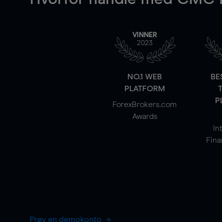
VINNER
2023
NO.1 WEB
BE
PLATFORM
P
ForexBrokers.com
Awards
In
Fina
Prøv en demokonto