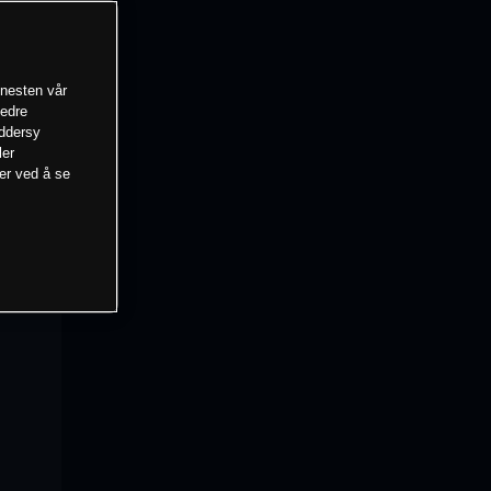
enesten vår
bedre
eddersy
ler
mer ved å se