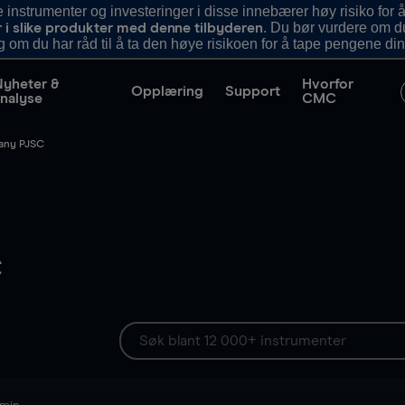
nstrumenter og investeringer i disse innebærer høy risiko for å
. Du bør vurdere om d
r i slike produkter med denne tilbyderen
g om du har råd til å ta den høye risikoen for å tape pengene din
Nyheter &
Hvorfor
Opplæring
Support
nalyse
CMC
pany PJSC
C