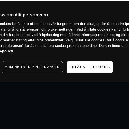
 min
oss om ditt personvern
ookies for å sikre at nettsiden vår fungerer som den skal, og for å forbedre tj
ata for å forstå hvordan folk bruker nettsiden. Ved å tillate cookies kan vi for
n din for eksempel ved å hjelpe deg med å finne informasjon raskere, og skr
er markedsføring etter dine preferanser. Velg "Tillat alle cookies" for å godta el
er preferanser" for å administrere cookie-preferansene dine. Du kan finne ut 
-policy
ADMINISTRER PREFERANSER
TILLAT ALLE COOKIES