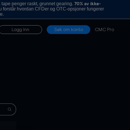
 tape penger raskt, grunnet gearing.
70% av ikke-
u forstår hvordan CFDer og OTC-opsjoner fungerer
e.
Logg inn
Søk om konto
CMC Pro