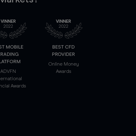
VINNER
VINNER
2022
2022
ST MOBILE
BEST CFD
TRADING
PROVIDER
LATFORM
Online Money
ADVFN
Awards
ternational
ncial Awards