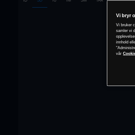
1D
3D
1U
1M
3M
1ÅR
Intervall:
10
Vi bryr 
Vi bruker c
samler vi d
opplevelse
innhold ell
"Administr
vår
Cookie