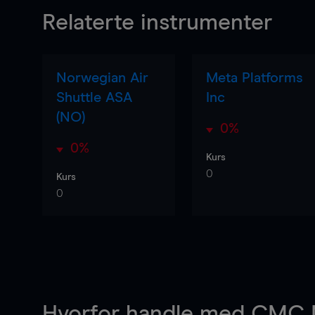
Relaterte instrumenter
Norwegian Air
Meta Platforms
Shuttle ASA
Inc
(NO)
0%
0%
Kurs
0
Kurs
0
Hvorfor handle
med CMC M