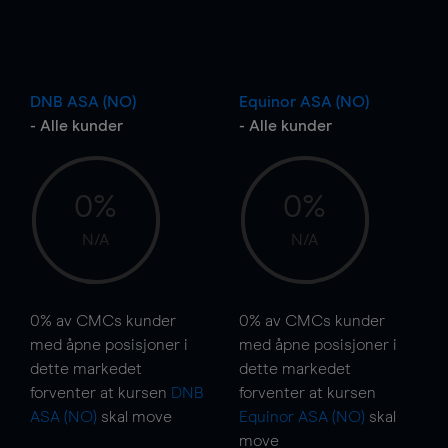
DNB ASA (NO)
Equinor ASA (NO)
- Alle kunder
- Alle kunder
0%
0%
N/A
N/A
0%
av CMCs kunder
0%
av CMCs kunder
med åpne posisjoner i
med åpne posisjoner i
dette markedet
dette markedet
forventer at kursen
DNB
forventer at kursen
ASA (NO)
skal
move
Equinor ASA (NO)
skal
move