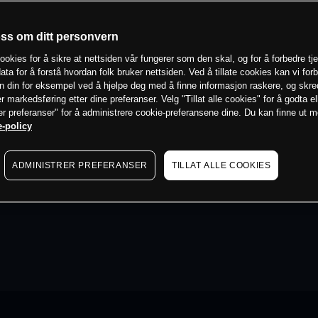
oss om ditt personvern
ookies for å sikre at nettsiden vår fungerer som den skal, og for å forbedre tj
ata for å forstå hvordan folk bruker nettsiden. Ved å tillate cookies kan vi for
n din for eksempel ved å hjelpe deg med å finne informasjon raskere, og skr
er markedsføring etter dine preferanser. Velg "Tillat alle cookies" for å godta el
er preferanser" for å administrere cookie-preferansene dine. Du kan finne ut 
-policy
ADMINISTRER PREFERANSER
TILLAT ALLE COOKIES