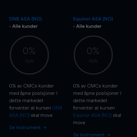
DNB ASA (NO)
Equinor ASA (NO)
- Alle kunder
- Alle kunder
0%
0%
N/A
N/A
0%
av CMCs kunder
0%
av CMCs kunder
med åpne posisjoner i
med åpne posisjoner i
dette markedet
dette markedet
forventer at kursen
DNB
forventer at kursen
ASA (NO)
skal
move
Equinor ASA (NO)
skal
move
Se instrument
Se instrument