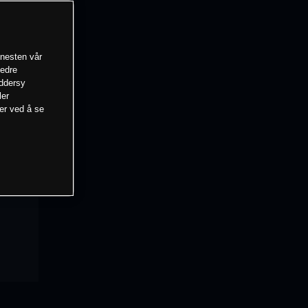
enesten vår
bedre
eddersy
ler
mer ved å se