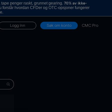
 tape penger raskt, grunnet gearing.
70% av ikke-
u forstår hvordan CFDer og OTC-opsjoner fungerer
e.
Logg inn
Søk om konto
CMC Pro