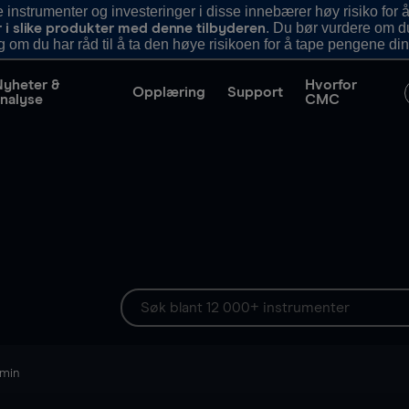
nstrumenter og investeringer i disse innebærer høy risiko for å
. Du bør vurdere om d
r i slike produkter med denne tilbyderen
g om du har råd til å ta den høye risikoen for å tape pengene din
Nyheter &
Hvorfor
Opplæring
Support
nalyse
CMC
 min