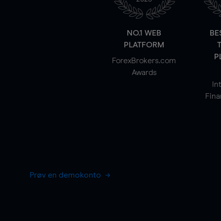
NO.1 WEB
BE
PLATFORM
P
ForexBrokers.com
Awards
In
Fina
Prøv en demokonto