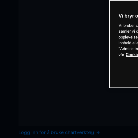
Vi bryr 
Vi bruker c
samler vi d
opplevelse
innhold ell
"Administr
vår
Cookie
Logg inn for å bruke chartverktøy