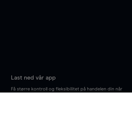
Last ned vår app
Få større kontroll og fleksibilitet på handelen din når
du er på farten.