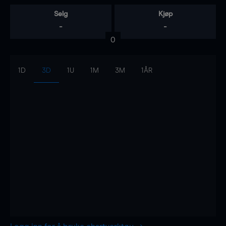
Selg
Kjøp
-
-
0
1D
3D
1U
1M
3M
1ÅR