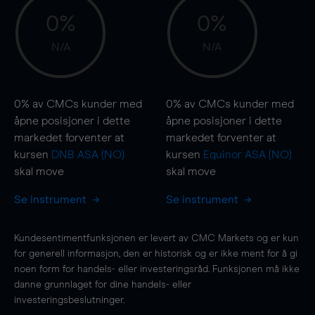
0%
0%
N/A
N/A
0%
av CMCs kunder med
0%
av CMCs kunder med
åpne posisjoner i dette
åpne posisjoner i dette
markedet forventer at
markedet forventer at
kursen
DNB ASA (NO)
kursen
Equinor ASA (NO)
skal
move
skal
move
Se instrument
Se instrument
Kundesentimentfunksjonen er levert av CMC Markets og er kun
for generell informasjon, den er historisk og er ikke ment for å gi
noen form for handels- eller investeringsråd. Funksjonen må ikke
danne grunnlaget for dine handels- eller
investeringsbeslutninger.