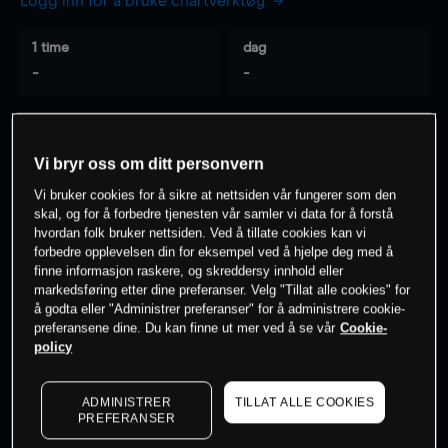
Logg inn for å bruke chartverktøy
1 time
dag
-
-
7 dager
30 dager
-
-
Vi bryr oss om ditt personvern
Vi bruker cookies for å sikre at nettsiden vår fungerer som den
skal, og for å forbedre tjenesten vår samler vi data for å forstå
hvordan folk bruker nettsiden. Ved å tillate cookies kan vi
0
% av kunder er
på dette instrumentet
forbedre opplevelsen din for eksempel ved å hjelpe deg med å
finne informasjon raskere, og skreddersy innhold eller
markedsføring etter dine preferanser. Velg "Tillat alle cookies" for
Søk om konto
å godta eller "Administrer preferanser" for å administrere cookie-
preferansene dine. Du kan finne ut mer ved å se vår
Cookie-
policy
ADMINISTRER
TILLAT ALLE COOKIES
PREFERANSER
Kursene er veiledende.
Log in
to see latest market data