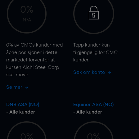
0%
N/A
0%
av CMCs kunder med
Topp kunder kun
åpne posisjoner i dette
tilgjengelig for CMC
markedet forventer at
kunder.
kursen Aichi Steel Corp
Søk om konto
skal
move
Se mer
DNB ASA (NO)
Equinor ASA (NO)
- Alle kunder
- Alle kunder
0%
0%