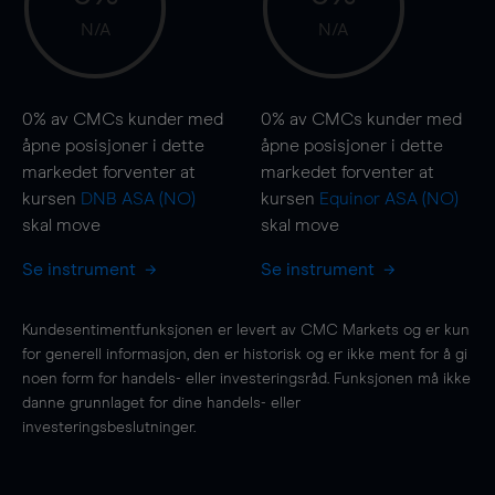
N/A
N/A
0%
av CMCs kunder med
0%
av CMCs kunder med
åpne posisjoner i dette
åpne posisjoner i dette
markedet forventer at
markedet forventer at
kursen
DNB ASA (NO)
kursen
Equinor ASA (NO)
skal
move
skal
move
Se instrument
Se instrument
Kundesentimentfunksjonen er levert av CMC Markets og er kun
for generell informasjon, den er historisk og er ikke ment for å gi
noen form for handels- eller investeringsråd. Funksjonen må ikke
danne grunnlaget for dine handels- eller
investeringsbeslutninger.