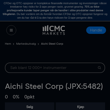
CFDer og OTC-opsjoner er komplekse finansielle instrumenter og investeringer i disse
innebærer høy risiko for å tape penger raskt, grunnet gearing.
70% av ikke-
profesjonelle kunder taper penger når de handler i slike produkter med denne
. Du bør vurdere om du forstår hvordan CFDer og OTC-opsjoner fungerer og
tilbyderen
om du har råd til å ta den høye risikoen for å tape pengene dine.
Handle
Hem
Markedsutvalg
Aichi Steel Corp
Aichi Steel Corp (JPX:5482)
0
0%
0pkt
Selg
Kjøp