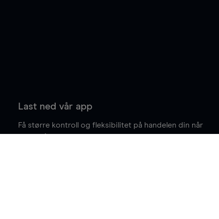
Last ned vår app
Få større kontroll og fleksibilitet på handelen din når
du er på farten.