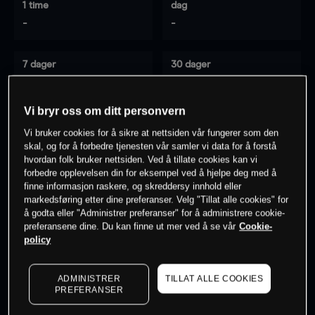
1 time
dag
-
-
7 dager
30 dager
-
-
Vi bryr oss om ditt personvern
Vi bruker cookies for å sikre at nettsiden vår fungerer som den
0
% av kunder er
på dette instrumentet
skal, og for å forbedre tjenesten vår samler vi data for å forstå
hvordan folk bruker nettsiden. Ved å tillate cookies kan vi
forbedre opplevelsen din for eksempel ved å hjelpe deg med å
finne informasjon raskere, og skreddersy innhold eller
Søk om konto
markedsføring etter dine preferanser. Velg "Tillat alle cookies" for
å godta eller "Administrer preferanser" for å administrere cookie-
preferansene dine. Du kan finne ut mer ved å se vår
Cookie-
policy
ADMINISTRER
TILLAT ALLE COOKIES
Kursene er veiledende.
Log in
to see latest market data
PREFERANSER