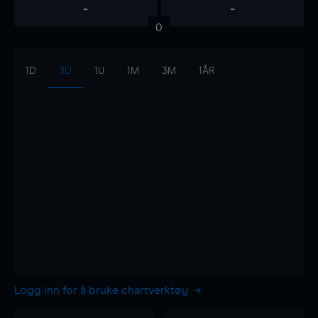
-
-
0
1D
3D
1U
1M
3M
1ÅR
Logg inn for å bruke chartverktøy