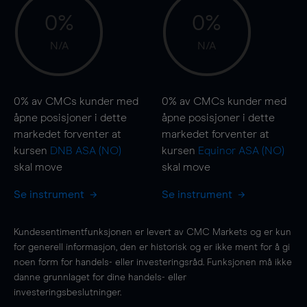
0%
0%
N/A
N/A
0%
av CMCs kunder med
0%
av CMCs kunder med
åpne posisjoner i dette
åpne posisjoner i dette
markedet forventer at
markedet forventer at
kursen
DNB ASA (NO)
kursen
Equinor ASA (NO)
skal
move
skal
move
Se instrument
Se instrument
Kundesentimentfunksjonen er levert av CMC Markets og er kun
for generell informasjon, den er historisk og er ikke ment for å gi
noen form for handels- eller investeringsråd. Funksjonen må ikke
danne grunnlaget for dine handels- eller
investeringsbeslutninger.