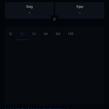
Selg
Kjøp
-
-
0
1D
3D
1U
1M
3M
1ÅR