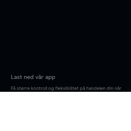
Last ned vår app
Få større kontroll og fleksibilitet på handelen din når
du er på farten.