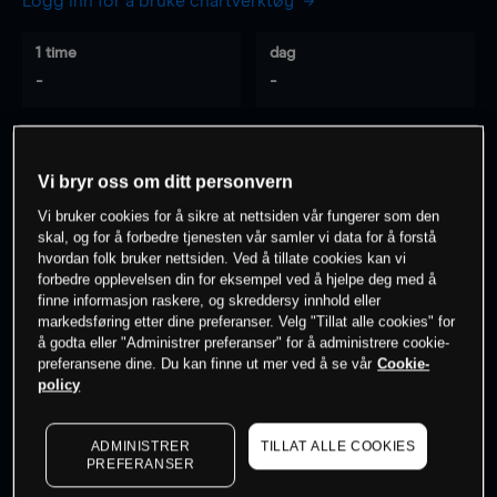
Logg inn for å bruke chartverktøy
1 time
dag
-
-
7 dager
30 dager
-
-
Vi bryr oss om ditt personvern
Vi bruker cookies for å sikre at nettsiden vår fungerer som den
skal, og for å forbedre tjenesten vår samler vi data for å forstå
hvordan folk bruker nettsiden. Ved å tillate cookies kan vi
0
% av kunder er
på dette instrumentet
forbedre opplevelsen din for eksempel ved å hjelpe deg med å
finne informasjon raskere, og skreddersy innhold eller
markedsføring etter dine preferanser. Velg "Tillat alle cookies" for
Søk om konto
å godta eller "Administrer preferanser" for å administrere cookie-
preferansene dine. Du kan finne ut mer ved å se vår
Cookie-
policy
ADMINISTRER
TILLAT ALLE COOKIES
PREFERANSER
Kursene er veiledende.
Log in
to see latest market data