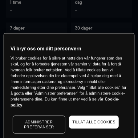
1 time
dag
-
-
7 dager
30 dager
-
-
Vi bryr oss om ditt personvern
Vi bruker cookies for å sikre at nettsiden vår fungerer som den
0
% av kunder er
på dette instrumentet
skal, og for å forbedre tjenesten vår samler vi data for å forstå
hvordan folk bruker nettsiden. Ved å tillate cookies kan vi
forbedre opplevelsen din for eksempel ved å hjelpe deg med å
finne informasjon raskere, og skreddersy innhold eller
Søk om konto
markedsføring etter dine preferanser. Velg "Tillat alle cookies" for
å godta eller "Administrer preferanser" for å administrere cookie-
preferansene dine. Du kan finne ut mer ved å se vår
Cookie-
policy
ADMINISTRER
TILLAT ALLE COOKIES
Kursene er veiledende.
Log in
to see latest market data
PREFERANSER