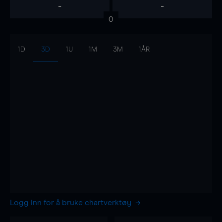
-
-
0
1D
3D
1U
1M
3M
1ÅR
Logg inn for å bruke chartverktøy