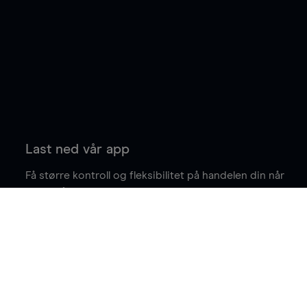
Last ned vår app
Få større kontroll og fleksibilitet på handelen din når
du er på farten.