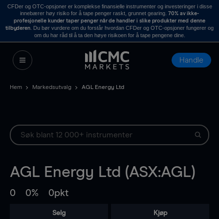
CFDer og OTC-opsjoner er komplekse finansielle instrumenter og investeringer i disse
innebærer høy risiko for å tape penger raskt, grunnet gearing.
70% av ikke-
profesjonelle kunder taper penger når de handler i slike produkter med denne
. Du bør vurdere om du forstår hvordan CFDer og OTC-opsjoner fungerer og
tilbyderen
om du har råd til å ta den høye risikoen for å tape pengene dine.
Handle
Hem
Markedsutvalg
AGL Energy Ltd
AGL Energy Ltd (ASX:AGL)
0
0%
0pkt
Selg
Kjøp