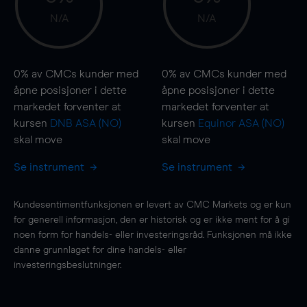
N/A
N/A
0%
av CMCs kunder med
0%
av CMCs kunder med
åpne posisjoner i dette
åpne posisjoner i dette
markedet forventer at
markedet forventer at
kursen
DNB ASA (NO)
kursen
Equinor ASA (NO)
skal
move
skal
move
Se instrument
Se instrument
Kundesentimentfunksjonen er levert av CMC Markets og er kun
for generell informasjon, den er historisk og er ikke ment for å gi
noen form for handels- eller investeringsråd. Funksjonen må ikke
danne grunnlaget for dine handels- eller
investeringsbeslutninger.