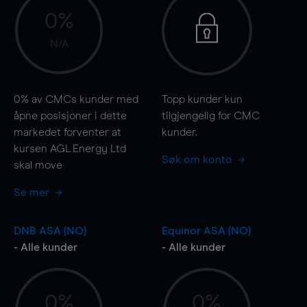
0%
N/A
0%
av CMCs kunder med
Topp kunder kun
åpne posisjoner i dette
tilgjengelig for CMC
markedet forventer at
kunder.
kursen AGL Energy Ltd
Søk om konto
skal
move
Se mer
DNB ASA (NO)
Equinor ASA (NO)
- Alle kunder
- Alle kunder
0%
0%