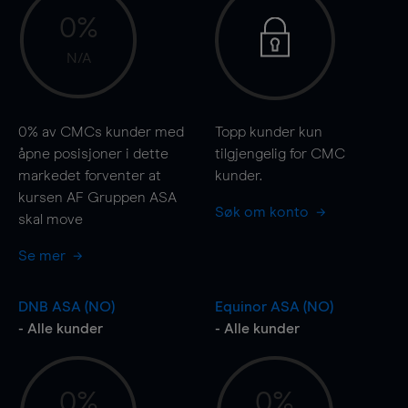
0%
N/A
0%
av CMCs kunder med
Topp kunder kun
åpne posisjoner i dette
tilgjengelig for CMC
markedet forventer at
kunder.
kursen AF Gruppen ASA
Søk om konto
skal
move
Se mer
DNB ASA (NO)
Equinor ASA (NO)
- Alle kunder
- Alle kunder
0%
0%