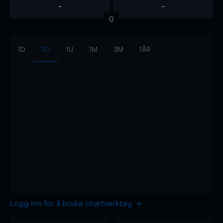
-
-
0
1D
3D
1U
1M
3M
1ÅR
Logg inn for å bruke chartverktøy