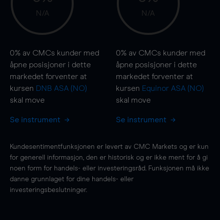
N/A
N/A
0%
av CMCs kunder med
0%
av CMCs kunder med
åpne posisjoner i dette
åpne posisjoner i dette
markedet forventer at
markedet forventer at
kursen
DNB ASA (NO)
kursen
Equinor ASA (NO)
skal
move
skal
move
Se instrument
Se instrument
Kundesentimentfunksjonen er levert av CMC Markets og er kun
for generell informasjon, den er historisk og er ikke ment for å gi
noen form for handels- eller investeringsråd. Funksjonen må ikke
danne grunnlaget for dine handels- eller
investeringsbeslutninger.