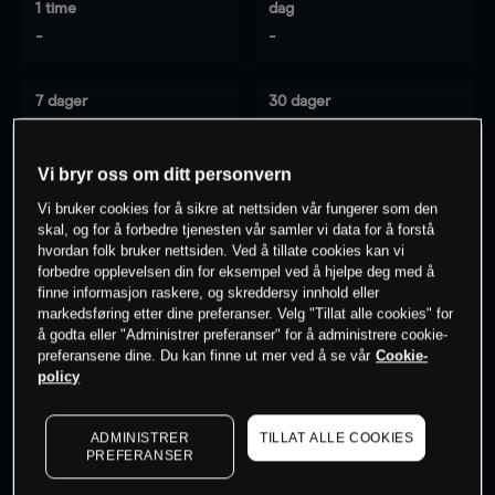
1 time
dag
-
-
7 dager
30 dager
-
-
Vi bryr oss om ditt personvern
Vi bruker cookies for å sikre at nettsiden vår fungerer som den
0
% av kunder er
på dette instrumentet
skal, og for å forbedre tjenesten vår samler vi data for å forstå
hvordan folk bruker nettsiden. Ved å tillate cookies kan vi
forbedre opplevelsen din for eksempel ved å hjelpe deg med å
finne informasjon raskere, og skreddersy innhold eller
Søk om konto
markedsføring etter dine preferanser. Velg "Tillat alle cookies" for
å godta eller "Administrer preferanser" for å administrere cookie-
preferansene dine. Du kan finne ut mer ved å se vår
Cookie-
policy
ADMINISTRER
TILLAT ALLE COOKIES
Kursene er veiledende.
Log in
to see latest market data
PREFERANSER