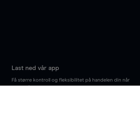
Last ned vår app
Få større kontroll og fleksibilitet på handelen din når
du er på farten.