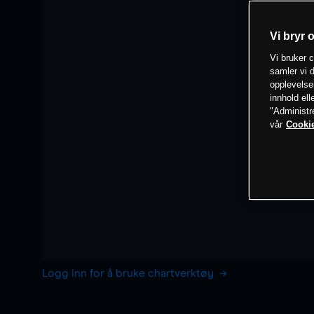
Vi bryr 
Vi bruker c
samler vi d
opplevelse
innhold ell
"Administr
vår
Cookie
Logg inn for å bruke chartverktøy