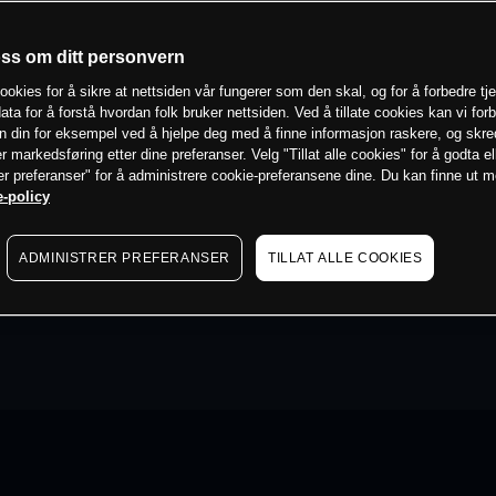
oss om ditt personvern
ookies for å sikre at nettsiden vår fungerer som den skal, og for å forbedre tj
ata for å forstå hvordan folk bruker nettsiden. Ved å tillate cookies kan vi for
n din for eksempel ved å hjelpe deg med å finne informasjon raskere, og skr
er markedsføring etter dine preferanser. Velg "Tillat alle cookies" for å godta el
er preferanser" for å administrere cookie-preferansene dine. Du kan finne ut 
-policy
ADMINISTRER PREFERANSER
TILLAT ALLE COOKIES