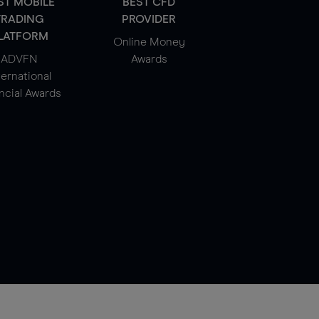
ST MOBILE
BEST CFD
TRADING
PROVIDER
LATFORM
Online Money
ADVFN
Awards
ternational
ncial Awards