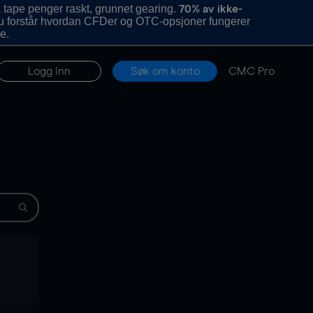
 tape penger raskt, grunnet gearing.
70% av ikke-
u forstår hvordan CFDer og OTC-opsjoner fungerer
e.
Logg inn
Søk om konto
CMC Pro