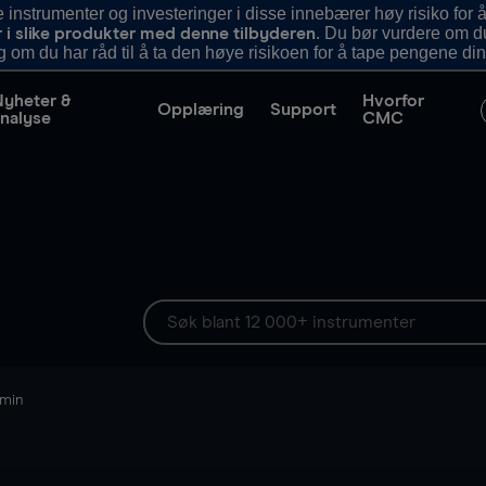
nstrumenter og investeringer i disse innebærer høy risiko for å
. Du bør vurdere om d
r i slike produkter med denne tilbyderen
g om du har råd til å ta den høye risikoen for å tape pengene din
Nyheter &
Hvorfor
Opplæring
Support
nalyse
CMC
 min