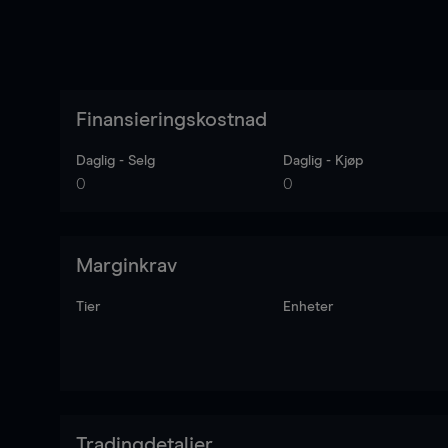
Finansieringskostnad
Daglig - Selg
Daglig - Kjøp
0
0
Marginkrav
Tier
Enheter
Tradingdetaljer