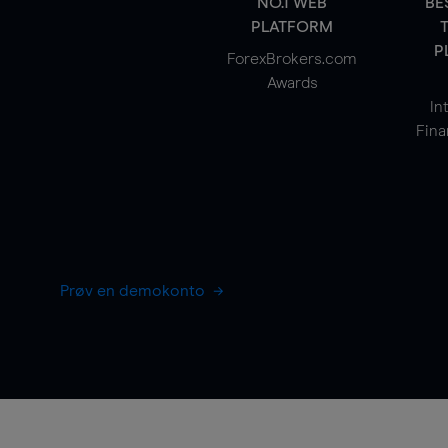
NO.1 WEB
BE
PLATFORM
P
ForexBrokers.com
Awards
In
Fina
Prøv en demokonto