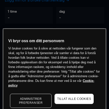
Logg inn for å bruke chartverktøy
1 time
dag
-
-
7 dager
30 dager
-
-
Vi bryr oss om ditt personvern
Vi bruker cookies for å sikre at nettsiden vår fungerer som den
skal, og for å forbedre tjenesten vår samler vi data for å forstå
hvordan folk bruker nettsiden. Ved å tillate cookies kan vi
0
% av kunder er
på dette instrumentet
forbedre opplevelsen din for eksempel ved å hjelpe deg med å
finne informasjon raskere, og skreddersy innhold eller
markedsføring etter dine preferanser. Velg "Tillat alle cookies" for
Søk om konto
å godta eller "Administrer preferanser" for å administrere cookie-
preferansene dine. Du kan finne ut mer ved å se vår
Cookie-
policy
ADMINISTRER
TILLAT ALLE COOKIES
PREFERANSER
Kursene er veiledende.
Log in
to see latest market data