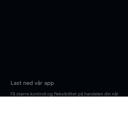
Last ned vår app
Få større kontroll og fleksibilitet på handelen din når
du er på farten.