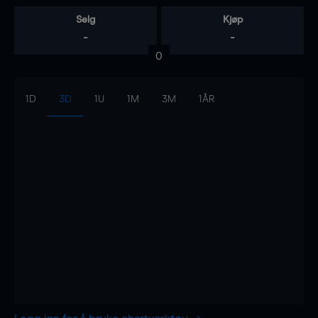
Selg
Kjøp
-
-
0
1D
3D
1U
1M
3M
1ÅR