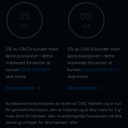
0%
0%
N/A
N/A
0%
av CMCs kunder med
0%
av CMCs kunder med
åpne posisjoner i dette
åpne posisjoner i dette
markedet forventer at
markedet forventer at
kursen
DNB ASA (NO)
kursen
Equinor ASA (NO)
skal
move
skal
move
Se instrument
Se instrument
Kundesentimentfunksjonen er levert av CMC Markets og er kun
for generell informasjon, den er historisk og er ikke ment for å gi
noen form for handels- eller investeringsråd. Funksjonen må ikke
danne grunnlaget for dine handels- eller