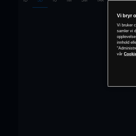
1D
3D
1U
1M
3M
1ÅR
Intervall:
10
Vi bryr 
Vi bruker c
samler vi d
opplevelse
innhold ell
"Administr
vår
Cookie