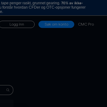
 tape penger raskt, grunnet gearing.
70% av ikke-
u forstår hvordan CFDer og OTC-opsjoner fungerer
e.
Logg inn
Søk om konto
CMC Pro