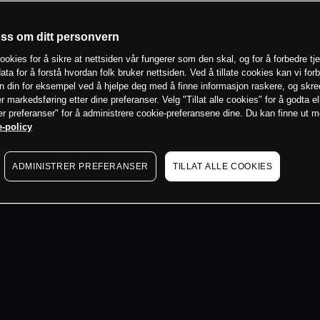
 min
oss om ditt personvern
ookies for å sikre at nettsiden vår fungerer som den skal, og for å forbedre tj
ata for å forstå hvordan folk bruker nettsiden. Ved å tillate cookies kan vi for
n din for eksempel ved å hjelpe deg med å finne informasjon raskere, og skr
er markedsføring etter dine preferanser. Velg "Tillat alle cookies" for å godta el
er preferanser" for å administrere cookie-preferansene dine. Du kan finne ut 
-policy
ADMINISTRER PREFERANSER
TILLAT ALLE COOKIES