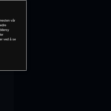
enesten vår
bedre
eddersy
ler
mer ved å se