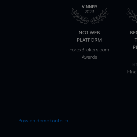
VINNER
2023
NO.1 WEB
BE
PLATFORM
P
ForexBrokers.com
Awards
In
Fina
Prøv en demokonto