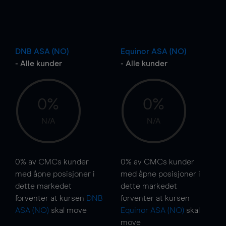
DNB ASA (NO)
Equinor ASA (NO)
- Alle kunder
- Alle kunder
0%
0%
N/A
N/A
0%
av CMCs kunder
0%
av CMCs kunder
med åpne posisjoner i
med åpne posisjoner i
dette markedet
dette markedet
forventer at kursen
DNB
forventer at kursen
ASA (NO)
skal
move
Equinor ASA (NO)
skal
move