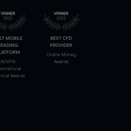
VINNER
VINNER
2022
2022
ST MOBILE
BEST CFD
TRADING
PROVIDER
LATFORM
Online Money
ADVFN
Awards
ternational
ncial Awards