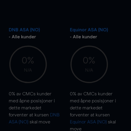
DNB ASA (NO)
Equinor ASA (NO)
- Alle kunder
- Alle kunder
0%
0%
N/A
N/A
0%
av CMCs kunder
0%
av CMCs kunder
med åpne posisjoner i
med åpne posisjoner i
dette markedet
dette markedet
forventer at kursen
DNB
forventer at kursen
ASA (NO)
skal
move
Equinor ASA (NO)
skal
move