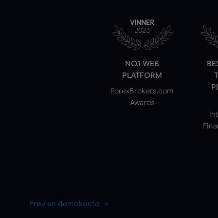
VINNER
2023
NO.1 WEB
BE
PLATFORM
P
ForexBrokers.com
Awards
In
Fina
Prøv en demokonto