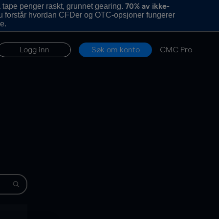
 tape penger raskt, grunnet gearing.
70% av ikke-
u forstår hvordan CFDer og OTC-opsjoner fungerer
e.
Logg inn
Søk om konto
CMC Pro