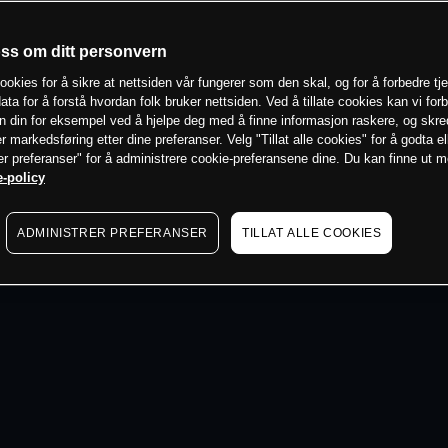
 min
oss om ditt personvern
ookies for å sikre at nettsiden vår fungerer som den skal, og for å forbedre tj
ata for å forstå hvordan folk bruker nettsiden. Ved å tillate cookies kan vi for
n din for eksempel ved å hjelpe deg med å finne informasjon raskere, og skr
er markedsføring etter dine preferanser. Velg "Tillat alle cookies" for å godta el
er preferanser" for å administrere cookie-preferansene dine. Du kan finne ut 
-policy
ADMINISTRER PREFERANSER
TILLAT ALLE COOKIES