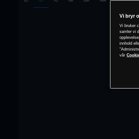
1D
3D
1U
1M
3M
1ÅR
Intervall:
10
Vi bryr 
Vi bruker c
samler vi d
opplevelse
innhold ell
"Administr
vår
Cookie