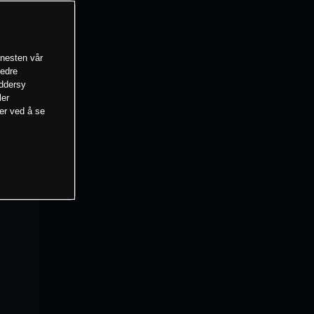
enesten vår
bedre
eddersy
ler
mer ved å se