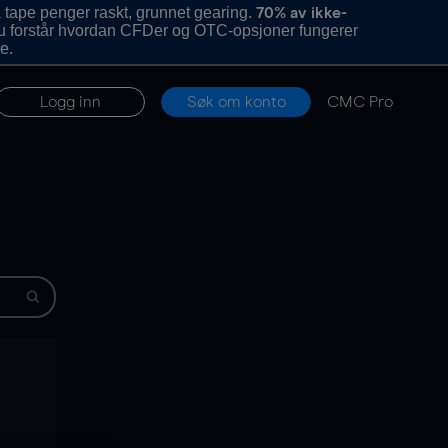
 tape penger raskt, grunnet gearing.
70% av ikke-
u forstår hvordan CFDer og OTC-opsjoner fungerer
e.
Logg inn
Søk om konto
CMC Pro