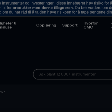
nstrumenter og investeringer i disse innebærer høy risiko for å
. Du bør vurdere om d
r i slike produkter med denne tilbyderen
g om du har råd til å ta den høye risikoen for å tape pengene din
Nyheter &
Hvorfor
Opplæring
Support
nalyse
CMC
 min