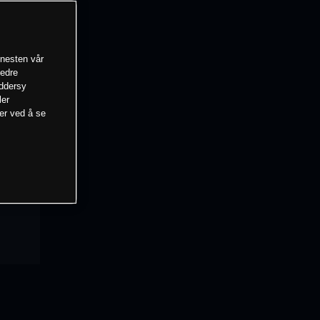
enesten vår
bedre
eddersy
ler
mer ved å se