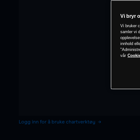
Vi bryr 
Vi bruker c
samler vi d
opplevelse
innhold ell
"Administr
vår
Cookie
Logg inn for å bruke chartverktøy