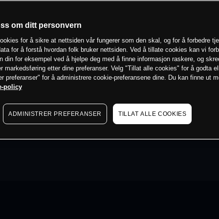
oss om ditt personvern
ookies for å sikre at nettsiden vår fungerer som den skal, og for å forbedre tj
ata for å forstå hvordan folk bruker nettsiden. Ved å tillate cookies kan vi for
n din for eksempel ved å hjelpe deg med å finne informasjon raskere, og skr
er markedsføring etter dine preferanser. Velg "Tillat alle cookies" for å godta el
er preferanser" for å administrere cookie-preferansene dine. Du kan finne ut 
-policy
ADMINISTRER PREFERANSER
TILLAT ALLE COOKIES