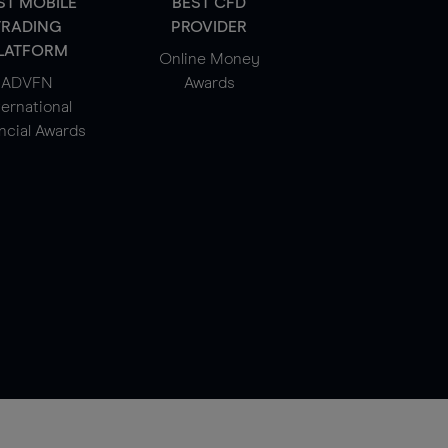
ST MOBILE
BEST CFD
TRADING
PROVIDER
LATFORM
Online Money
ADVFN
Awards
ternational
ncial Awards