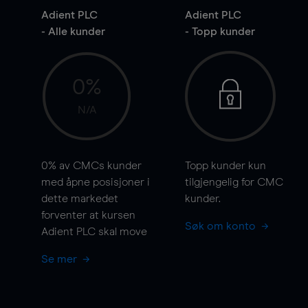
Adient PLC
Adient PLC
- Alle kunder
- Topp kunder
0%
N/A
0%
av CMCs kunder
Topp kunder kun
med åpne posisjoner i
tilgjengelig for CMC
dette markedet
kunder.
forventer at kursen
Søk om konto
Adient PLC skal
move
Se mer