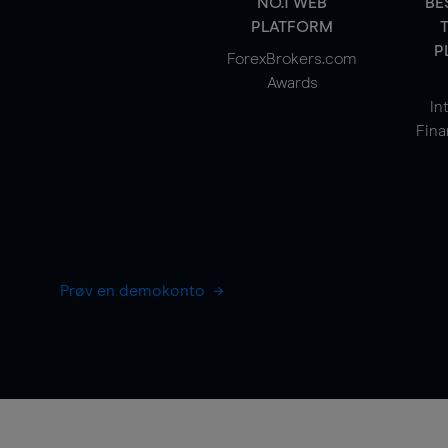
NO.1 WEB
BE
PLATFORM
P
ForexBrokers.com
Awards
In
Fina
Prøv en demokonto