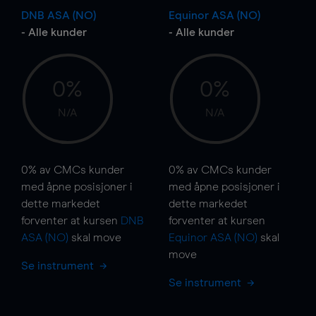
DNB ASA (NO)
Equinor ASA (NO)
- Alle kunder
- Alle kunder
0%
0%
N/A
N/A
0%
av CMCs kunder
0%
av CMCs kunder
med åpne posisjoner i
med åpne posisjoner i
dette markedet
dette markedet
forventer at kursen
DNB
forventer at kursen
ASA (NO)
skal
move
Equinor ASA (NO)
skal
move
Se instrument
Se instrument