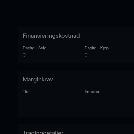
Finansieringskostnad
Daglig - Selg
Daglig - Kjøp
0
0
Marginkrav
Tier
Enheter
Tradingdetaljer