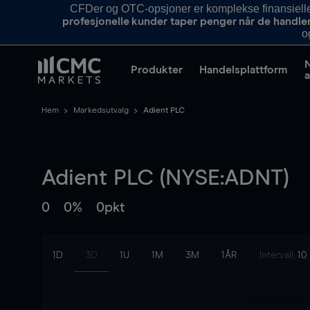
CFDer og OTC-opsjoner er komplekse finansielle i
profesjonelle kunder taper penger når de handle
o
Produkter
Handelsplattform
a
Hem
Markedsutvalg
Adient PLC
Adient PLC (NYSE:ADNT)
0
0%
0pkt
1D
3D
1U
1M
3M
1ÅR
Intervall:
10