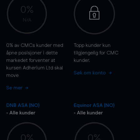
0%
N/A
0%
av CMCs kunder med
Topp kunder kun
åpne posisjoner i dette
tilgjengelig for CMC
markedet forventer at
kunder.
kursen Adherium Ltd skal
Søk om konto
move
Se mer
DNB ASA (NO)
Equinor ASA (NO)
- Alle kunder
- Alle kunder
0%
0%