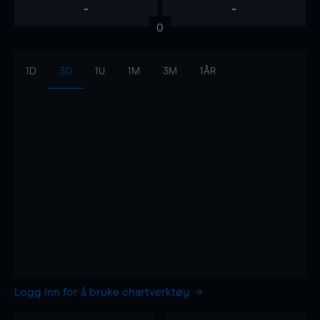
-
-
0
1D
3D
1U
1M
3M
1ÅR
Logg inn for å bruke chartverktøy