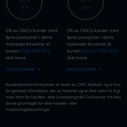
N/A
N/A
0%
av CMCs kunder med
0%
av CMCs kunder med
åpne posisjoner i dette
åpne posisjoner i dette
markedet forventer at
markedet forventer at
kursen
DNB ASA (NO)
kursen
Equinor ASA (NO)
skal
move
skal
move
Se instrument
Se instrument
Kundesentimentfunksjonen er levert av CMC Markets og er kun
for generell informasjon, den er historisk og er ikke ment for å gi
noen form for handels- eller investeringsråd. Funksjonen må ikke
danne grunnlaget for dine handels- eller
investeringsbeslutninger.