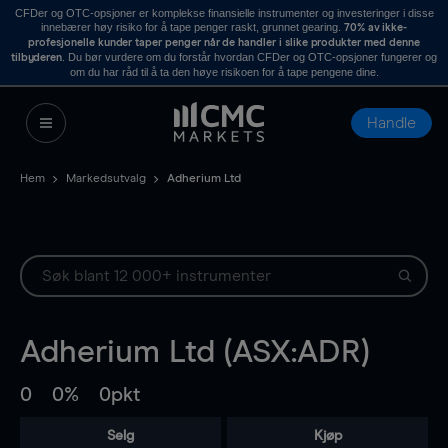
CFDer og OTC-opsjoner er komplekse finansielle instrumenter og investeringer i disse
innebærer høy risiko for å tape penger raskt, grunnet gearing.
70% av ikke-
profesjonelle kunder taper penger når de handler i slike produkter med denne
. Du bør vurdere om du forstår hvordan CFDer og OTC-opsjoner fungerer og
tilbyderen
om du har råd til å ta den høye risikoen for å tape pengene dine.
Handle
Hem
Markedsutvalg
Adherium Ltd
Adherium Ltd (ASX:ADR)
0
0%
0pkt
Selg
Kjøp