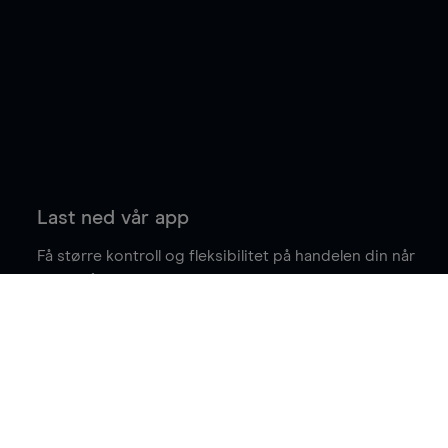
Last ned vår app
Få større kontroll og fleksibilitet på handelen din når
du er på farten.