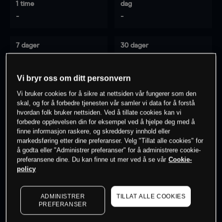
1 time
dag
-
-
7 dager
30 dager
-
-
Vi bryr oss om ditt personvern
Vi bruker cookies for å sikre at nettsiden vår fungerer som den
0
% av kunder er
på dette instrumentet
skal, og for å forbedre tjenesten vår samler vi data for å forstå
hvordan folk bruker nettsiden. Ved å tillate cookies kan vi
forbedre opplevelsen din for eksempel ved å hjelpe deg med å
finne informasjon raskere, og skreddersy innhold eller
Søk om konto
markedsføring etter dine preferanser. Velg "Tillat alle cookies" for
å godta eller "Administrer preferanser" for å administrere cookie-
preferansene dine. Du kan finne ut mer ved å se vår
Cookie-
policy
ADMINISTRER
TILLAT ALLE COOKIES
Kursene er veiledende.
Log in
to see latest market data
PREFERANSER