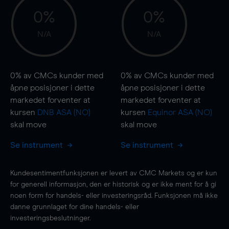
0%
0%
N/A
N/A
0%
av CMCs kunder med
0%
av CMCs kunder med
åpne posisjoner i dette
åpne posisjoner i dette
markedet forventer at
markedet forventer at
kursen
DNB ASA (NO)
kursen
Equinor ASA (NO)
skal
move
skal
move
Se instrument
Se instrument
Kundesentimentfunksjonen er levert av CMC Markets og er kun
for generell informasjon, den er historisk og er ikke ment for å gi
noen form for handels- eller investeringsråd. Funksjonen må ikke
danne grunnlaget for dine handels- eller
investeringsbeslutninger.