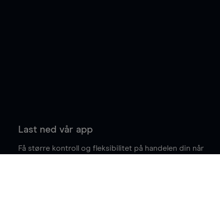
Last ned vår app
Få større kontroll og fleksibilitet på handelen din når
du er på farten.