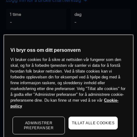
Logg inn for å bruke chartverktøy
1 time
dag
-
-
7 dager
30 dager
-
-
Vi bryr oss om ditt personvern
Vi bruker cookies for å sikre at nettsiden vår fungerer som den
skal, og for å forbedre tjenesten vår samler vi data for å forstå
hvordan folk bruker nettsiden. Ved å tillate cookies kan vi
0
% av kunder er
på dette instrumentet
forbedre opplevelsen din for eksempel ved å hjelpe deg med å
finne informasjon raskere, og skreddersy innhold eller
markedsføring etter dine preferanser. Velg "Tillat alle cookies" for
Søk om konto
å godta eller "Administrer preferanser" for å administrere cookie-
preferansene dine. Du kan finne ut mer ved å se vår
Cookie-
policy
ADMINISTRER
TILLAT ALLE COOKIES
PREFERANSER
Kursene er veiledende.
Log in
to see latest market data