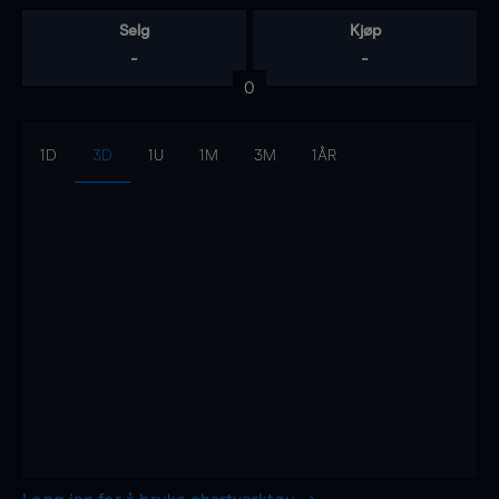
Selg
Kjøp
-
-
0
1D
3D
1U
1M
3M
1ÅR