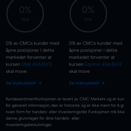
0%
0%
N/A
N/A
0%
av CMCs kunder med
0%
av CMCs kunder med
åpne posisjoner i dette
åpne posisjoner i dette
markedet forventer at
markedet forventer at
kursen
DNB ASA (NO)
kursen
Equinor ASA (NO)
skal
move
skal
move
Se instrument
Se instrument
Kundesentimentfunksjonen er levert av CMC Markets og er kun
for generell informasjon, den er historisk og er ikke ment for å gi
noen form for handels- eller investeringsråd. Funksjonen må ikke
danne grunnlaget for dine handels- eller
investeringsbeslutninger.