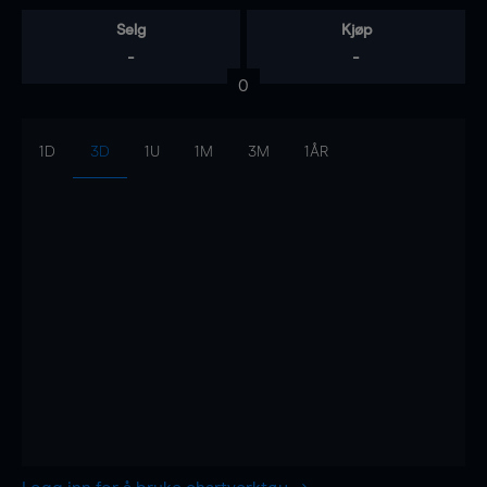
Selg
Kjøp
-
-
0
1D
3D
1U
1M
3M
1ÅR