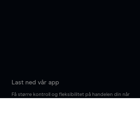
Last ned vår app
Få større kontroll og fleksibilitet på handelen din når
du er på farten.