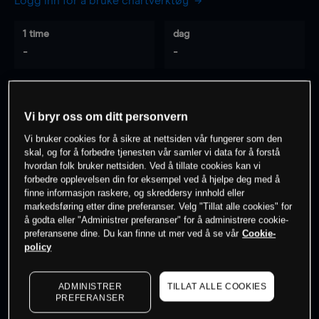
Logg inn for å bruke chartverktøy
1 time
dag
-
-
7 dager
30 dager
-
-
Vi bryr oss om ditt personvern
Vi bruker cookies for å sikre at nettsiden vår fungerer som den
skal, og for å forbedre tjenesten vår samler vi data for å forstå
hvordan folk bruker nettsiden. Ved å tillate cookies kan vi
0
% av kunder er
på dette instrumentet
forbedre opplevelsen din for eksempel ved å hjelpe deg med å
finne informasjon raskere, og skreddersy innhold eller
markedsføring etter dine preferanser. Velg "Tillat alle cookies" for
Søk om konto
å godta eller "Administrer preferanser" for å administrere cookie-
preferansene dine. Du kan finne ut mer ved å se vår
Cookie-
policy
ADMINISTRER
TILLAT ALLE COOKIES
PREFERANSER
Kursene er veiledende.
Log in
to see latest market data