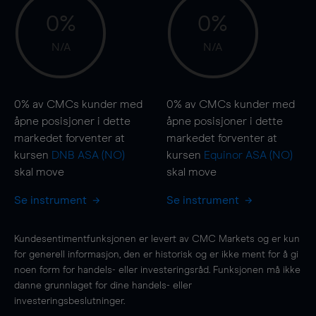
0%
0%
N/A
N/A
0%
av CMCs kunder med
0%
av CMCs kunder med
åpne posisjoner i dette
åpne posisjoner i dette
markedet forventer at
markedet forventer at
kursen
DNB ASA (NO)
kursen
Equinor ASA (NO)
skal
move
skal
move
Se instrument
Se instrument
Kundesentimentfunksjonen er levert av CMC Markets og er kun
for generell informasjon, den er historisk og er ikke ment for å gi
noen form for handels- eller investeringsråd. Funksjonen må ikke
danne grunnlaget for dine handels- eller
investeringsbeslutninger.