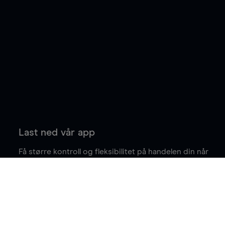
Last ned vår app
Få større kontroll og fleksibilitet på handelen din når
du er på farten.