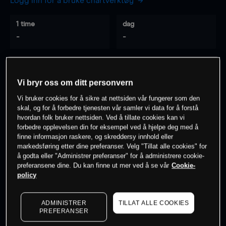
Logg inn for å bruke chartverktøy
1 time
dag
-
-
7 dager
30 dager
-
-
Vi bryr oss om ditt personvern
Vi bruker cookies for å sikre at nettsiden vår fungerer som den
skal, og for å forbedre tjenesten vår samler vi data for å forstå
hvordan folk bruker nettsiden. Ved å tillate cookies kan vi
0
% av kunder er
på dette instrumentet
forbedre opplevelsen din for eksempel ved å hjelpe deg med å
finne informasjon raskere, og skreddersy innhold eller
markedsføring etter dine preferanser. Velg "Tillat alle cookies" for
Søk om konto
å godta eller "Administrer preferanser" for å administrere cookie-
preferansene dine. Du kan finne ut mer ved å se vår
Cookie-
policy
ADMINISTRER
TILLAT ALLE COOKIES
PREFERANSER
Kursene er veiledende.
Log in
to see latest market data