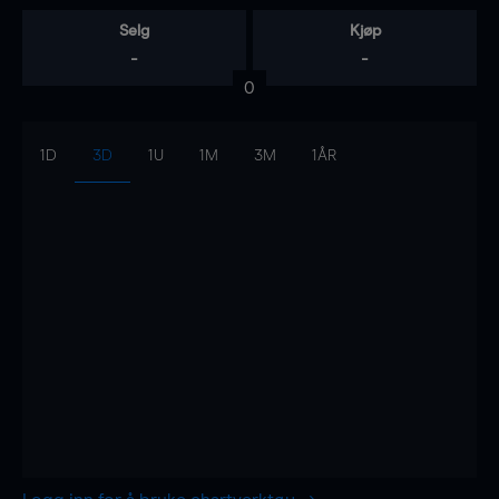
Selg
Kjøp
-
-
0
1D
3D
1U
1M
3M
1ÅR