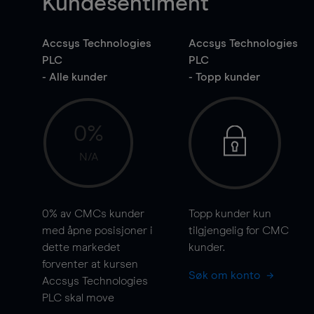
Kundesentiment
Accsys Technologies
Accsys Technologies
PLC
PLC
- Alle kunder
- Topp kunder
0%
N/A
0%
av CMCs kunder
Topp kunder kun
med åpne posisjoner i
tilgjengelig for CMC
dette markedet
kunder.
forventer at kursen
Søk om konto
Accsys Technologies
PLC skal
move