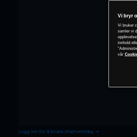
Vi bryr 
Vi bruker c
samler vi d
opplevelse
innhold ell
"Administr
vår
Cookie
Logg inn for å bruke chartverktøy