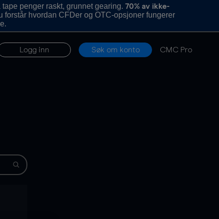
 tape penger raskt, grunnet gearing.
70% av ikke-
u forstår hvordan CFDer og OTC-opsjoner fungerer
e.
Logg inn
Søk om konto
CMC Pro