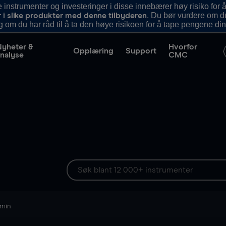
nstrumenter og investeringer i disse innebærer høy risiko for å
. Du bør vurdere om d
r i slike produkter med denne tilbyderen
g om du har råd til å ta den høye risikoen for å tape pengene din
Nyheter &
Hvorfor
Opplæring
Support
nalyse
CMC
 min