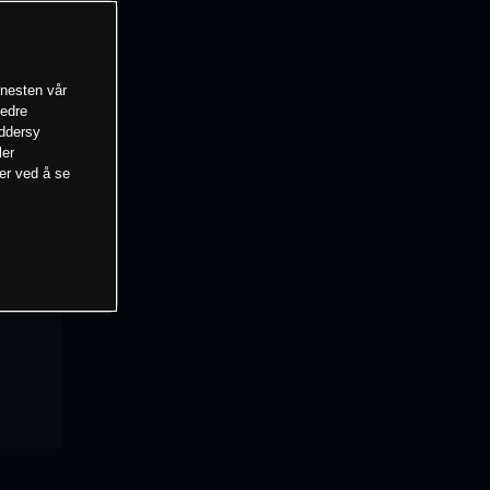
enesten vår
bedre
eddersy
ler
mer ved å se