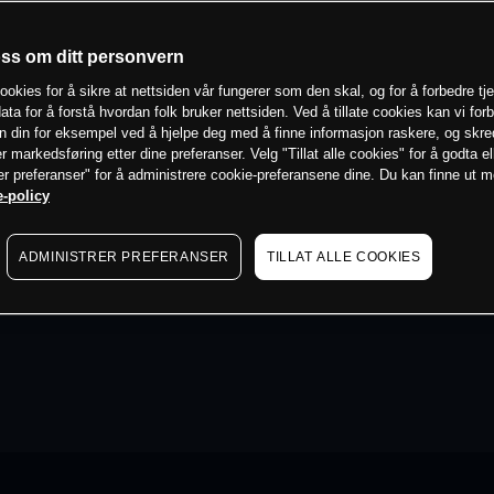
oss om ditt personvern
ookies for å sikre at nettsiden vår fungerer som den skal, og for å forbedre tj
ata for å forstå hvordan folk bruker nettsiden. Ved å tillate cookies kan vi for
n din for eksempel ved å hjelpe deg med å finne informasjon raskere, og skr
er markedsføring etter dine preferanser. Velg "Tillat alle cookies" for å godta el
er preferanser" for å administrere cookie-preferansene dine. Du kan finne ut 
-policy
ADMINISTRER PREFERANSER
TILLAT ALLE COOKIES