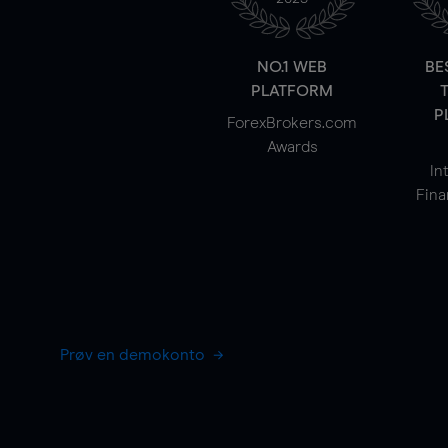
NO.1 WEB
BE
PLATFORM
P
ForexBrokers.com
Awards
In
Fina
Prøv en demokonto