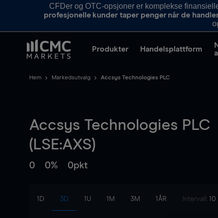
CFDer og OTC-opsjoner er komplekse finansielle i
profesjonelle kunder taper penger når de handle
o
Produkter
Handelsplattform
a
Hem
Markedsutvalg
Accsys Technologies PLC
Accsys Technologies PLC
(LSE:AXS)
0
0%
0pkt
1D
3D
1U
1M
3M
1ÅR
Intervall:
10