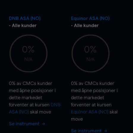
DNB ASA (NO)
Equinor ASA (NO)
- Alle kunder
- Alle kunder
0%
0%
N/A
N/A
0%
av CMCs kunder
0%
av CMCs kunder
med åpne posisjoner i
med åpne posisjoner i
dette markedet
dette markedet
forventer at kursen
DNB
forventer at kursen
ASA (NO)
skal
move
Equinor ASA (NO)
skal
move
Se instrument
Se instrument