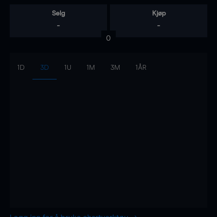
Selg
Kjøp
-
-
0
1D
3D
1U
1M
3M
1ÅR