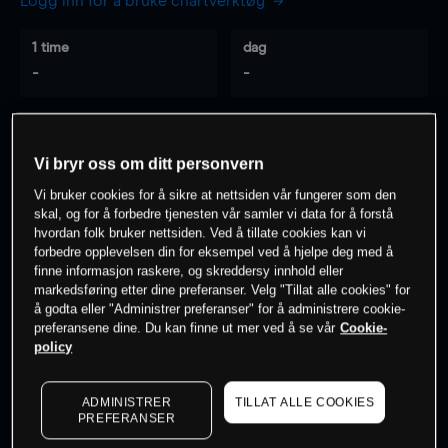
Logg inn for å bruke chartverktøy
1 time
dag
-
-
7 dager
30 dager
-
-
Vi bryr oss om ditt personvern
Vi bruker cookies for å sikre at nettsiden vår fungerer som den
skal, og for å forbedre tjenesten vår samler vi data for å forstå
hvordan folk bruker nettsiden. Ved å tillate cookies kan vi
0
% av kunder er
på dette instrumentet
forbedre opplevelsen din for eksempel ved å hjelpe deg med å
finne informasjon raskere, og skreddersy innhold eller
markedsføring etter dine preferanser. Velg "Tillat alle cookies" for
Søk om konto
å godta eller "Administrer preferanser" for å administrere cookie-
preferansene dine. Du kan finne ut mer ved å se vår
Cookie-
policy
ADMINISTRER
TILLAT ALLE COOKIES
PREFERANSER
Kursene er veiledende.
Log in
to see latest market data