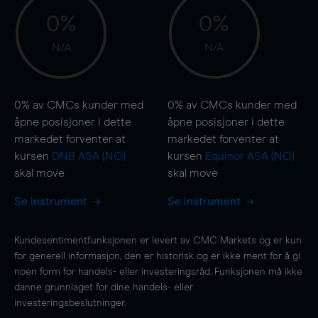
0%
0%
N/A
N/A
0%
av CMCs kunder med
0%
av CMCs kunder med
åpne posisjoner i dette
åpne posisjoner i dette
markedet forventer at
markedet forventer at
kursen
DNB ASA (NO)
kursen
Equinor ASA (NO)
skal
move
skal
move
Se instrument
Se instrument
Kundesentimentfunksjonen er levert av CMC Markets og er kun
for generell informasjon, den er historisk og er ikke ment for å gi
noen form for handels- eller investeringsråd. Funksjonen må ikke
danne grunnlaget for dine handels- eller
investeringsbeslutninger.