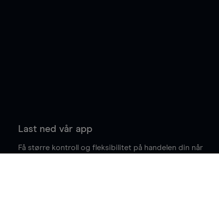
Last ned vår app
Få større kontroll og fleksibilitet på handelen din når
du er på farten.