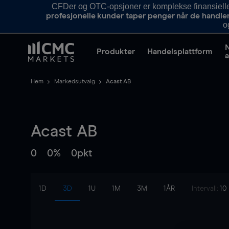
CFDer og OTC-opsjoner er komplekse finansielle i
profesjonelle kunder taper penger når de handle
o
Produkter
Handelsplattform
a
Hem
Markedsutvalg
Acast AB
Acast AB
0
0%
0pkt
1D
3D
1U
1M
3M
1ÅR
Intervall:
10