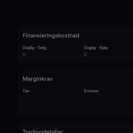
Finansieringskostnad
Daglig - Selg
Daglig - Kjøp
0
0
Marginkrav
Tier
Enheter
Tradingdetaljer