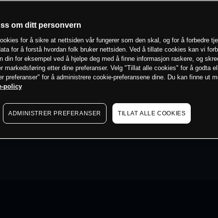
oss om ditt personvern
ookies for å sikre at nettsiden vår fungerer som den skal, og for å forbedre tj
ata for å forstå hvordan folk bruker nettsiden. Ved å tillate cookies kan vi for
n din for eksempel ved å hjelpe deg med å finne informasjon raskere, og skr
er markedsføring etter dine preferanser. Velg "Tillat alle cookies" for å godta el
er preferanser" for å administrere cookie-preferansene dine. Du kan finne ut 
-policy
ADMINISTRER PREFERANSER
TILLAT ALLE COOKIES