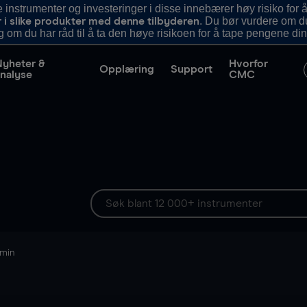
nstrumenter og investeringer i disse innebærer høy risiko for å
. Du bør vurdere om d
r i slike produkter med denne tilbyderen
g om du har råd til å ta den høye risikoen for å tape pengene din
Nyheter &
Hvorfor
Opplæring
Support
nalyse
CMC
 min