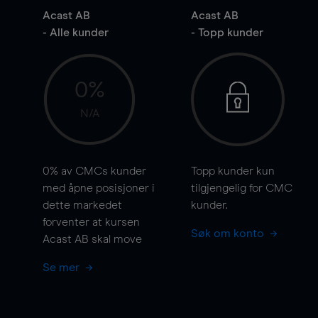
Acast AB
Acast AB
- Alle kunder
- Topp kunder
0%
N/A
0%
av CMCs kunder
Topp kunder kun
med åpne posisjoner i
tilgjengelig for CMC
dette markedet
kunder.
forventer at kursen
Søk om konto
Acast AB skal
move
Se mer