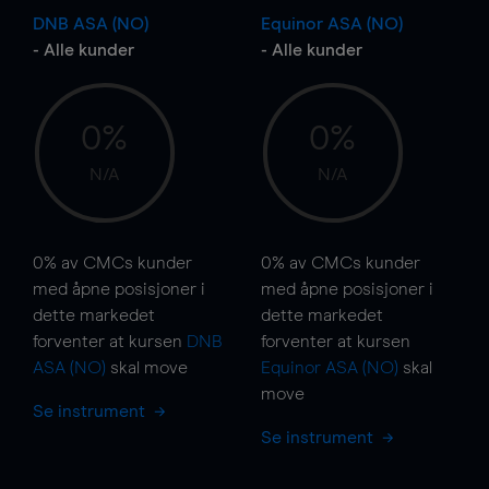
DNB ASA (NO)
Equinor ASA (NO)
- Alle kunder
- Alle kunder
0%
0%
N/A
N/A
0%
av CMCs kunder
0%
av CMCs kunder
med åpne posisjoner i
med åpne posisjoner i
dette markedet
dette markedet
forventer at kursen
DNB
forventer at kursen
ASA (NO)
skal
move
Equinor ASA (NO)
skal
move
Se instrument
Se instrument