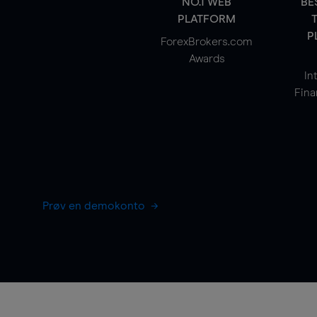
NO.1 WEB
BE
PLATFORM
P
ForexBrokers.com
Awards
In
Fina
Prøv en demokonto