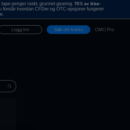
 tape penger raskt, grunnet gearing.
70% av ikke-
u forstår hvordan CFDer og OTC-opsjoner fungerer
e.
Logg inn
Søk om konto
CMC Pro