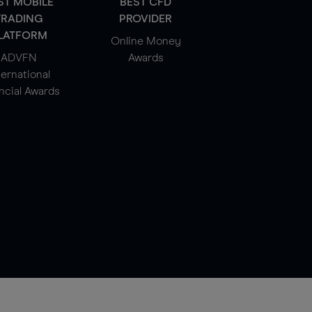
ST MOBILE
BEST CFD
TRADING
PROVIDER
LATFORM
Online Money
ADVFN
Awards
ternational
ncial Awards