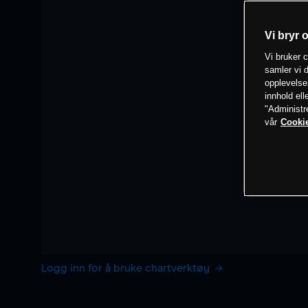
Vi bryr 
Vi bruker c
samler vi d
opplevelse
innhold ell
"Administr
vår
Cookie
Logg inn for å bruke chartverktøy