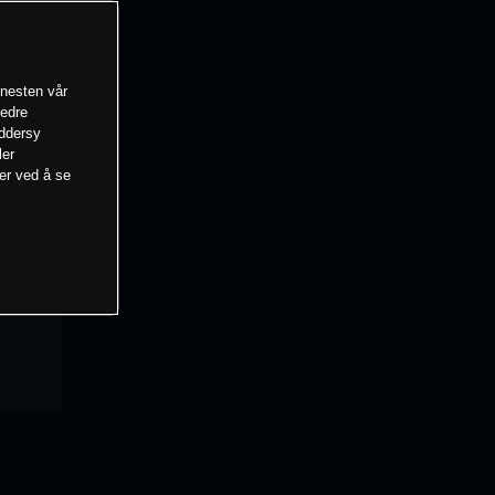
enesten vår
bedre
eddersy
ler
mer ved å se