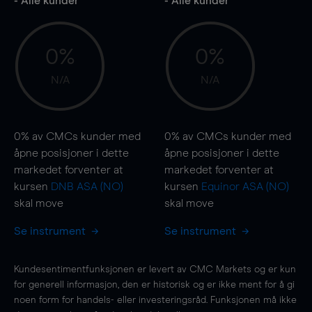
- Alle kunder
- Alle kunder
0%
0%
N/A
N/A
0%
av CMCs kunder med
0%
av CMCs kunder med
åpne posisjoner i dette
åpne posisjoner i dette
markedet forventer at
markedet forventer at
kursen
DNB ASA (NO)
kursen
Equinor ASA (NO)
skal
move
skal
move
Se instrument
Se instrument
Kundesentimentfunksjonen er levert av CMC Markets og er kun
for generell informasjon, den er historisk og er ikke ment for å gi
noen form for handels- eller investeringsråd. Funksjonen må ikke