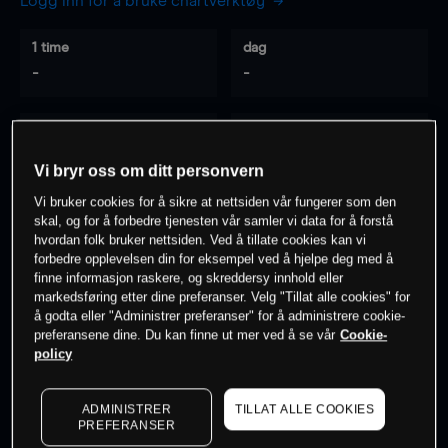
Logg inn for å bruke chartverktøy
1 time
dag
-
-
7 dager
30 dager
-
-
Vi bryr oss om ditt personvern
Vi bruker cookies for å sikre at nettsiden vår fungerer som den
skal, og for å forbedre tjenesten vår samler vi data for å forstå
hvordan folk bruker nettsiden. Ved å tillate cookies kan vi
0
% av kunder er
på dette instrumentet
forbedre opplevelsen din for eksempel ved å hjelpe deg med å
finne informasjon raskere, og skreddersy innhold eller
markedsføring etter dine preferanser. Velg "Tillat alle cookies" for
Søk om konto
å godta eller "Administrer preferanser" for å administrere cookie-
preferansene dine. Du kan finne ut mer ved å se vår
Cookie-
policy
ADMINISTRER
TILLAT ALLE COOKIES
PREFERANSER
Kursene er veiledende.
Log in
to see latest market data