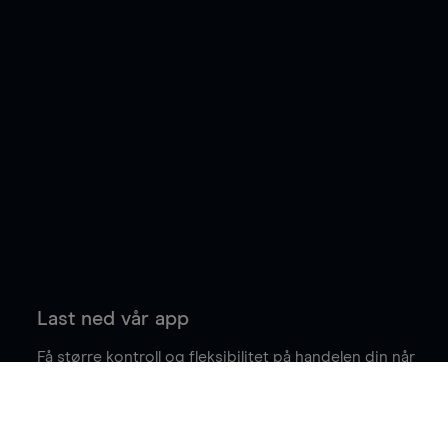
Last ned vår app
Få større kontroll og fleksibilitet på handelen din når
du er på farten.