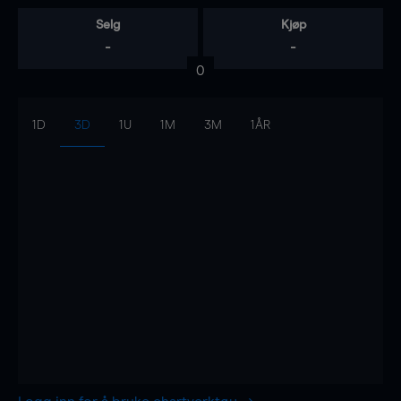
Selg
Kjøp
-
-
0
1D
3D
1U
1M
3M
1ÅR