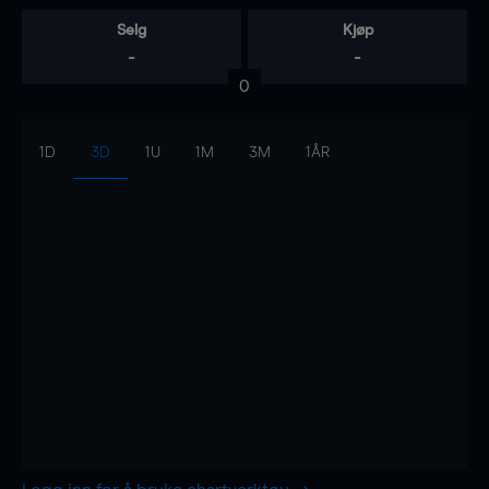
Selg
Kjøp
-
-
0
1D
3D
1U
1M
3M
1ÅR