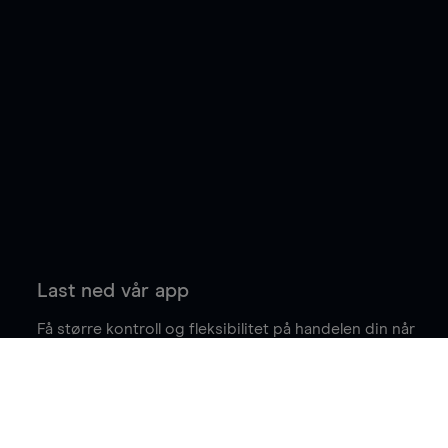
Last ned vår app
Få større kontroll og fleksibilitet på handelen din når
du er på farten.