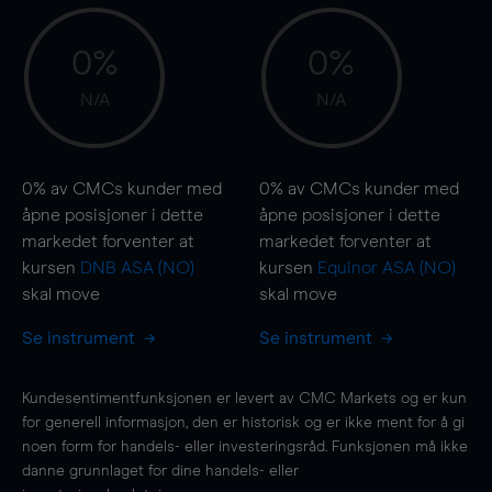
0%
0%
N/A
N/A
0%
av CMCs kunder med
0%
av CMCs kunder med
åpne posisjoner i dette
åpne posisjoner i dette
markedet forventer at
markedet forventer at
kursen
DNB ASA (NO)
kursen
Equinor ASA (NO)
skal
move
skal
move
Se instrument
Se instrument
Kundesentimentfunksjonen er levert av CMC Markets og er kun
for generell informasjon, den er historisk og er ikke ment for å gi
noen form for handels- eller investeringsråd. Funksjonen må ikke
danne grunnlaget for dine handels- eller