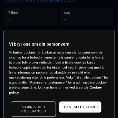
Logg inn for å bruke chartverktøy
1 time
dag
-
-
7 dager
30 dager
-
-
Vi bryr oss om ditt personvern
Vi bruker cookies for å sikre at nettsiden vår fungerer som den
skal, og for å forbedre tjenesten vår samler vi data for å forstå
hvordan folk bruker nettsiden. Ved å tillate cookies kan vi
0
% av kunder er
på dette instrumentet
forbedre opplevelsen din for eksempel ved å hjelpe deg med å
finne informasjon raskere, og skreddersy innhold eller
markedsføring etter dine preferanser. Velg "Tillat alle cookies" for
Søk om konto
å godta eller "Administrer preferanser" for å administrere cookie-
preferansene dine. Du kan finne ut mer ved å se vår
Cookie-
policy
ADMINISTRER
TILLAT ALLE COOKIES
PREFERANSER
Kursene er veiledende.
Log in
to see latest market data