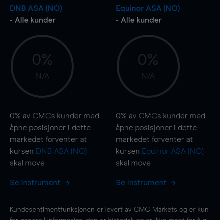
DNB ASA (NO)
Equinor ASA (NO)
- Alle kunder
- Alle kunder
0%
0%
N/A
N/A
0%
av CMCs kunder med
0%
av CMCs kunder med
åpne posisjoner i dette
åpne posisjoner i dette
markedet forventer at
markedet forventer at
kursen
DNB ASA (NO)
kursen
Equinor ASA (NO)
skal
move
skal
move
Se instrument
Se instrument
Kundesentimentfunksjonen er levert av CMC Markets og er kun