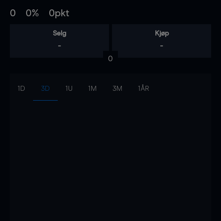
0
0%
0pkt
Selg
Kjøp
-
-
0
1D
3D
1U
1M
3M
1ÅR