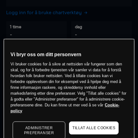
Logg inn for å bruke chartverktøy
1 time
dag
-
-
7 dager
30 dager
Vi bryr oss om ditt personvern
-
-
Vi bruker cookies for å sikre at nettsiden vår fungerer som den
skal, og for å forbedre tjenesten vår samler vi data for å forstå
hvordan folk bruker nettsiden. Ved å tillate cookies kan vi
forbedre opplevelsen din for eksempel ved å hjelpe deg med å
0
% av kunder er
på dette instrumentet
finne informasjon raskere, og skreddersy innhold eller
markedsføring etter dine preferanser. Velg "Tillat alle cookies" for
å godta eller "Administrer preferanser" for å administrere cookie-
preferansene dine. Du kan finne ut mer ved å se vår
Cookie-
Søk om konto
policy
ADMINISTRER
TILLAT ALLE COOKIES
PREFERANSER