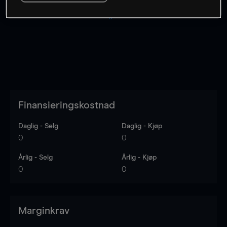
Kursene er veiledende.
Log in
to see latest market data
Finansieringskostnad
Daglig - Selg
Daglig - Kjøp
0
0
Årlig - Selg
Årlig - Kjøp
0
0
Marginkrav