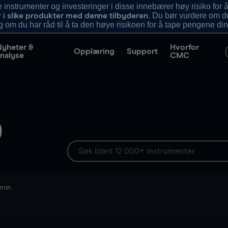
nstrumenter og investeringer i disse innebærer høy risiko for å
. Du bør vurdere om d
r i slike produkter med denne tilbyderen
g om du har råd til å ta den høye risikoen for å tape pengene din
Nyheter &
Hvorfor
Opplæring
Support
nalyse
CMC
)
 min