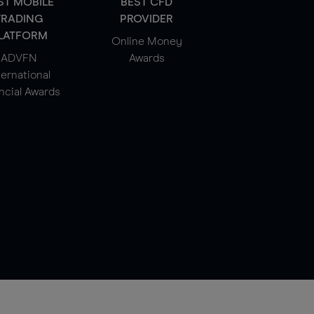
ST MOBILE
BEST CFD
TRADING
PROVIDER
LATFORM
Online Money
ADVFN
Awards
ternational
ncial Awards