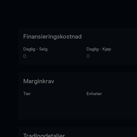
Finansieringskostnad
Daglig - Selg
Daglig - Kjøp
0
0
Marginkrav
Tier
Enheter
Tradingdetaljer