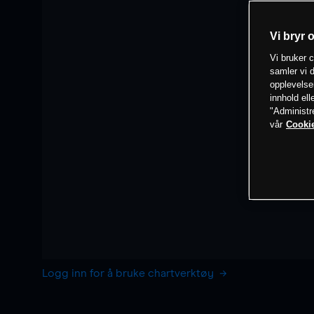
Vi bryr 
Vi bruker c
samler vi d
opplevelse
innhold ell
"Administr
vår
Cookie
Logg inn for å bruke chartverktøy