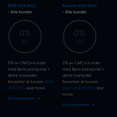
DNB ASA (NO)
Equinor ASA (NO)
- Alle kunder
- Alle kunder
0%
0%
N/A
N/A
0%
av CMCs kunder
0%
av CMCs kunder
med åpne posisjoner i
med åpne posisjoner i
dette markedet
dette markedet
forventer at kursen
DNB
forventer at kursen
ASA (NO)
skal
move
Equinor ASA (NO)
skal
move
Se instrument
Se instrument