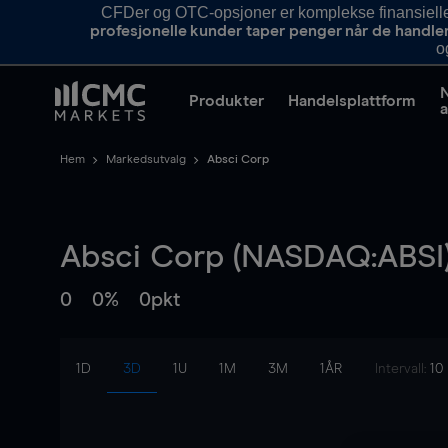
CFDer og OTC-opsjoner er komplekse finansielle i
profesjonelle kunder taper penger når de handle
o
Produkter
Handelsplattform
a
Hem
Markedsutvalg
Absci Corp
Absci Corp (NASDAQ:ABSI
0
0%
0pkt
1D
3D
1U
1M
3M
1ÅR
Intervall:
10