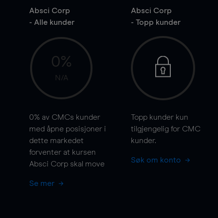
Absci Corp
Absci Corp
- Alle kunder
- Topp kunder
0%
N/A
0%
av CMCs kunder
Topp kunder kun
med åpne posisjoner i
tilgjengelig for CMC
dette markedet
kunder.
forventer at kursen
Søk om konto
Absci Corp skal
move
Se mer