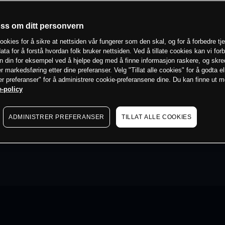
oss om ditt personvern
ookies for å sikre at nettsiden vår fungerer som den skal, og for å forbedre tj
ata for å forstå hvordan folk bruker nettsiden. Ved å tillate cookies kan vi for
n din for eksempel ved å hjelpe deg med å finne informasjon raskere, og skr
er markedsføring etter dine preferanser. Velg "Tillat alle cookies" for å godta el
er preferanser" for å administrere cookie-preferansene dine. Du kan finne ut 
-policy
ADMINISTRER PREFERANSER
TILLAT ALLE COOKIES