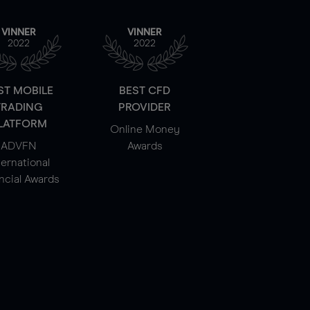
VINNER
VINNER
2022
2022
ST MOBILE
BEST CFD
TRADING
PROVIDER
LATFORM
Online Money
ADVFN
Awards
ternational
ncial Awards