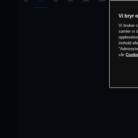
1D
3D
1U
1M
3M
1ÅR
Intervall:
10
Vi bryr 
Vi bruker c
samler vi d
opplevelse
innhold ell
"Administr
vår
Cookie