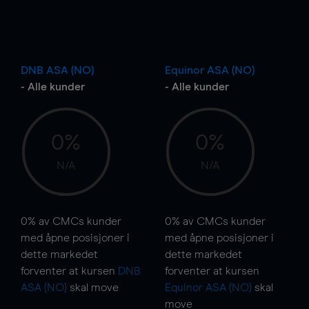
DNB ASA (NO)
Equinor ASA (NO)
- Alle kunder
- Alle kunder
0%
0%
N/A
N/A
0%
av CMCs kunder
0%
av CMCs kunder
med åpne posisjoner i
med åpne posisjoner i
dette markedet
dette markedet
forventer at kursen
DNB
forventer at kursen
ASA (NO)
skal
move
Equinor ASA (NO)
skal
move