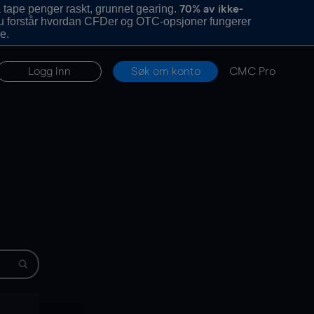
 tape penger raskt, grunnet gearing.
70% av ikke-
u forstår hvordan CFDer og OTC-opsjoner fungerer
e.
Logg inn
Søk om konto
CMC Pro