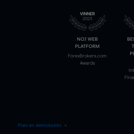
VINNER
2023
NO.1 WEB
BE
PLATFORM
P
ForexBrokers.com
Awards
In
Fina
Prøv en demokonto