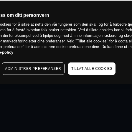
 min
oss om ditt personvern
ookies for å sikre at nettsiden vår fungerer som den skal, og for å forbedre tj
ata for å forstå hvordan folk bruker nettsiden. Ved å tillate cookies kan vi for
n din for eksempel ved å hjelpe deg med å finne informasjon raskere, og skr
er markedsføring etter dine preferanser. Velg "Tillat alle cookies" for å godta el
er preferanser" for å administrere cookie-preferansene dine. Du kan finne ut 
-policy
ADMINISTRER PREFERANSER
TILLAT ALLE COOKIES