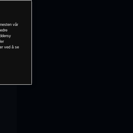
enesten vår
bedre
eddersy
ler
mer ved å se