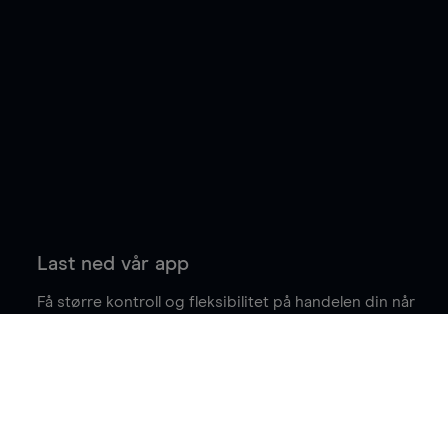
Last ned vår app
Få større kontroll og fleksibilitet på handelen din når
du er på farten.