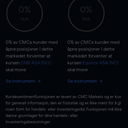
0%
0%
N/A
N/A
0%
av CMCs kunder med
0%
av CMCs kunder med
åpne posisjoner i dette
åpne posisjoner i dette
markedet forventer at
markedet forventer at
kursen
DNB ASA (NO)
kursen
Equinor ASA (NO)
skal
move
skal
move
Se instrument
Se instrument
Kundesentimentfunksjonen er levert av CMC Markets og er kun
for generell informasjon, den er historisk og er ikke ment for å gi
noen form for handels- eller investeringsråd. Funksjonen må ikke
danne grunnlaget for dine handels- eller
investeringsbeslutninger.