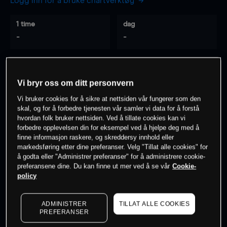
Logg inn for å bruke chartverktøy
1 time
dag
-
-
7 dager
30 dager
-
-
Vi bryr oss om ditt personvern
Vi bruker cookies for å sikre at nettsiden vår fungerer som den
skal, og for å forbedre tjenesten vår samler vi data for å forstå
hvordan folk bruker nettsiden. Ved å tillate cookies kan vi
0
% av kunder er
på dette instrumentet
forbedre opplevelsen din for eksempel ved å hjelpe deg med å
finne informasjon raskere, og skreddersy innhold eller
markedsføring etter dine preferanser. Velg "Tillat alle cookies" for
Søk om konto
å godta eller "Administrer preferanser" for å administrere cookie-
preferansene dine. Du kan finne ut mer ved å se vår
Cookie-
policy
ADMINISTRER
TILLAT ALLE COOKIES
PREFERANSER
Kursene er veiledende.
Log in
to see latest market data