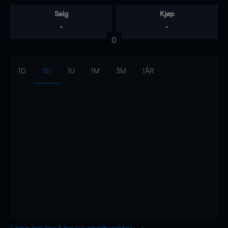
Selg
Kjøp
-
-
0
1D
3D
1U
1M
3M
1ÅR