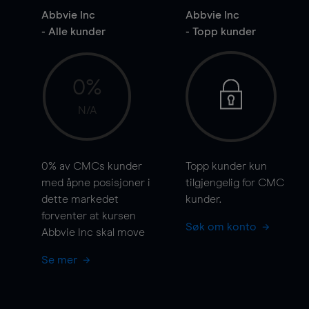
Abbvie Inc
Abbvie Inc
- Alle kunder
- Topp kunder
0%
N/A
0%
av CMCs kunder
Topp kunder kun
med åpne posisjoner i
tilgjengelig for CMC
dette markedet
kunder.
forventer at kursen
Søk om konto
Abbvie Inc skal
move
Se mer