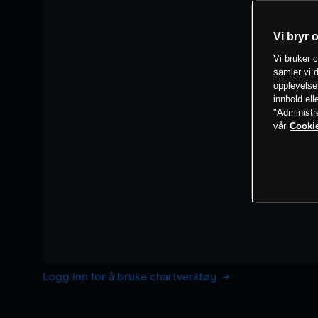
Vi bryr 
Vi bruker c
samler vi d
opplevelse
innhold ell
"Administr
vår
Cookie
Logg inn for å bruke chartverktøy