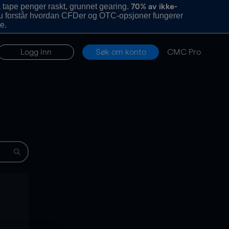
 tape penger raskt, grunnet gearing.
70% av ikke-
u forstår hvordan CFDer og OTC-opsjoner fungerer
e.
Logg inn
Søk om konto
CMC Pro