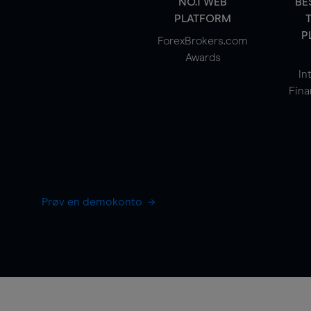
NO.1 WEB
BE
PLATFORM
P
ForexBrokers.com
Awards
In
Fina
Prøv en demokonto