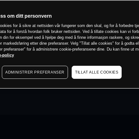
oss om ditt personvern
ookies for å sikre at nettsiden vår fungerer som den skal, og for å forbedre tj
ata for å forstå hvordan folk bruker nettsiden. Ved å tillate cookies kan vi for
n din for eksempel ved å hjelpe deg med å finne informasjon raskere, og skr
er markedsføring etter dine preferanser. Velg "Tillat alle cookies" for å godta el
er preferanser" for å administrere cookie-preferansene dine. Du kan finne ut 
-policy
ADMINISTRER PREFERANSER
TILLAT ALLE COOKIES