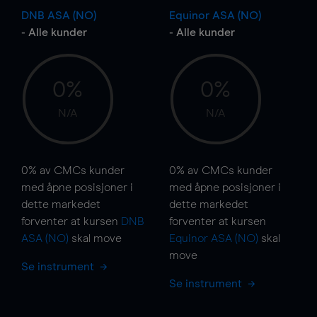
DNB ASA (NO)
Equinor ASA (NO)
- Alle kunder
- Alle kunder
0%
0%
N/A
N/A
0%
av CMCs kunder
0%
av CMCs kunder
med åpne posisjoner i
med åpne posisjoner i
dette markedet
dette markedet
forventer at kursen
DNB
forventer at kursen
ASA (NO)
skal
move
Equinor ASA (NO)
skal
move
Se instrument
Se instrument