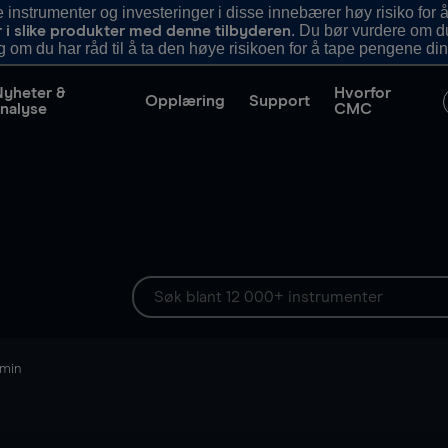
nstrumenter og investeringer i disse innebærer høy risiko for å
. Du bør vurdere om d
r i slike produkter med denne tilbyderen
g om du har råd til å ta den høye risikoen for å tape pengene din
Nyheter &
Hvorfor
Opplæring
Support
nalyse
CMC
 min