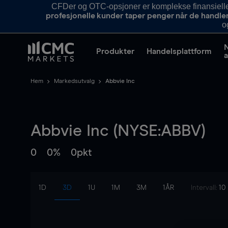
CFDer og OTC-opsjoner er komplekse finansielle i
profesjonelle kunder taper penger når de handle
o
Produkter
Handelsplattform
a
Hem
Markedsutvalg
Abbvie Inc
Abbvie Inc (NYSE:ABBV)
0
0%
0pkt
1D
3D
1U
1M
3M
1ÅR
Intervall:
10