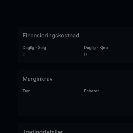
Finansieringskostnad
Daglig - Selg
Daglig - Kjøp
0
0
Marginkrav
Tier
Enheter
Tradingdetaljer