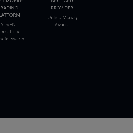
ST MOBILE
BEST CFD
TRADING
PROVIDER
LATFORM
Online Money
ADVFN
Awards
ternational
ncial Awards