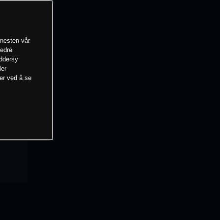
enesten vår
bedre
eddersy
ler
mer ved å se