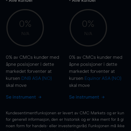
- Alle kunder
- Alle kunder
0%
0%
N/A
N/A
0%
av CMCs kunder med
0%
av CMCs kunder med
åpne posisjoner i dette
åpne posisjoner i dette
markedet forventer at
markedet forventer at
kursen
DNB ASA (NO)
kursen
Equinor ASA (NO)
skal
move
skal
move
Se instrument
Se instrument
Kundesentimentfunksjonen er levert av CMC Markets og er kun
for generell informasjon, den er historisk og er ikke ment for å gi
noen form for handels- eller investeringsråd. Funksjonen må ikke