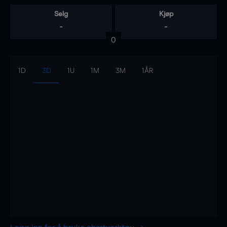
Selg
Kjøp
-
-
0
1D
3D
1U
1M
3M
1ÅR