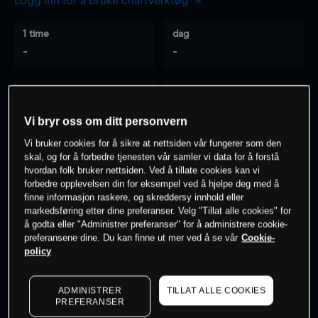
Logg inn for å bruke chartverktøy
1 time
dag
-
-
7 dager
30 dager
-
-
Vi bryr oss om ditt personvern
Vi bruker cookies for å sikre at nettsiden vår fungerer som den
skal, og for å forbedre tjenesten vår samler vi data for å forstå
hvordan folk bruker nettsiden. Ved å tillate cookies kan vi
0
% av kunder er
på dette instrumentet
forbedre opplevelsen din for eksempel ved å hjelpe deg med å
finne informasjon raskere, og skreddersy innhold eller
markedsføring etter dine preferanser. Velg "Tillat alle cookies" for
Søk om konto
å godta eller "Administrer preferanser" for å administrere cookie-
preferansene dine. Du kan finne ut mer ved å se vår
Cookie-
policy
ADMINISTRER
TILLAT ALLE COOKIES
PREFERANSER
Kursene er veiledende.
Log in
to see latest market data