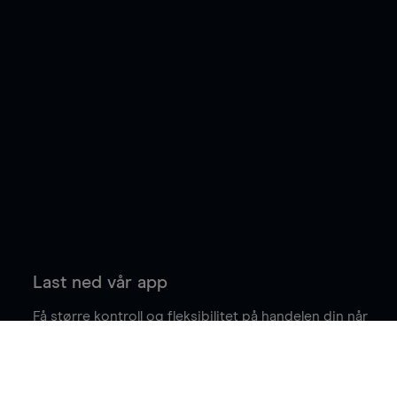
Last ned vår app
Få større kontroll og fleksibilitet på handelen din når
du er på farten.